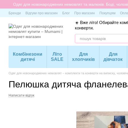
Перейти до основного контенту
Одяг для новонароджених немовлят та малюків. Боді, чоловіч
Бренди
Відгуки про магазин
Блог
Про магазин
Покупцям
Опла
☀️ Вже літо! Обирайте комб
конверти.
Комбінезони
Літо
Для
Для
дитячі
SALE
хлопчиків
дівчаток
Одяг для новонароджених немовлят – комплекти та конверти на виписку, чоловіч
Пелюшка дитяча фланелева
Написати відгук