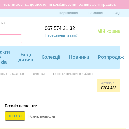
ики, зимові та демісезонні комбінезони, розвиваючі іграшки.
Порівняння
Бажання
Вхід
 та
067 574-31-32
Мій кошик
Передзвонити вам?
екти
Боді
я
Колекції
Новинки
Розпродаж
дитячі
ків
ених та малюків
Пелюшки
Пелюшки фланелеві байкові
Артикул
0304-483
Розмір пелюшки
100X80
Розмір пелюшки