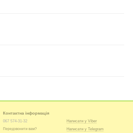
Контактна інформація
067 574-31-32
Написати у Viber
Написати у Telegram
Передзвонити вам?