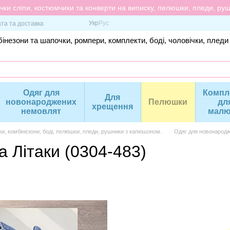
ки сліпи, костюмчики та конверти на виписку, пелюшки, пледи, рушн
Укр
Рус
та та доставка
інезони та шапочки, ромпери, комплекти, боді, чоловічки, пледи
Одяг для
Компл
Для
новонароджених
Пелюшки
дл
хрещення
немовлят
малю
ки, комбінезони, боді, пелюшки, пледи, рушники з капюшоном.
Одяг для новонародж
 Літаки (0304-483)