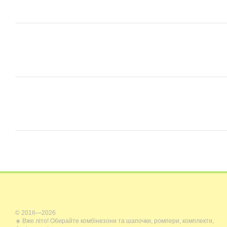
© 2016—2026
☀️ Вже літо! Обирайте комбінезони та шапочки, ромпери, комплекти,