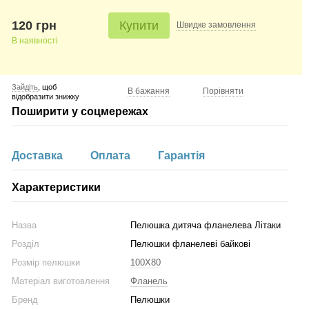
120 грн
Купити
Швидке
замовлення
В наявності
Зайдіть
, щоб
В бажання
Порівняти
відобразити знижку
Поширити у соцмережах
Доставка
Оплата
Гарантія
Характеристики
Назва
Пелюшка дитяча фланелева Літаки
Розділ
Пелюшки фланелеві байкові
Розмір пелюшки
100X80
Матеріал виготовлення
Фланель
Бренд
Пелюшки