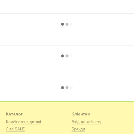
Каталог
Клієнтам
Комбінезони дитячі
Вхід до кабінету
Літо SALE
Бренди