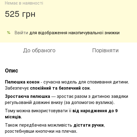
Немає в наявності
525 грн
Ввійти
для відображення накопичувальної знижки
%
До обраного
Порівняти
Опис
Пелюшка кокон
- сучасна модель для сповивання дитини.
Забезпечує
спокійний та безпечний сон
.
Зростаюча пелюшка
— зростає разом з дитиною завдяки
регульованій довжині внизу (за допомогою вузлика).
Тому можна використовувати її
від народження до 9
місяців
.
Також передбачена можливість
дістати ручки
,
розстебнувши кнопочки на плечах.