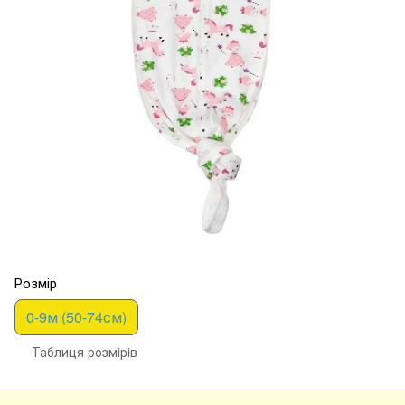
Розмір
0-9м (50-74см)
Таблиця розмiрiв