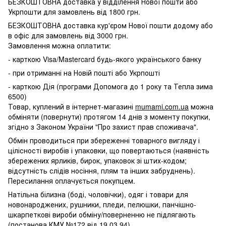
БЕЗКОШТОВНА доставка у відділення Нової пошти або
Укрпошти для замовлень від 1800 грн.
БЕЗКОШТОВНА доставка кур'єром Нової пошти додому або
в офіс для замовлень від 3000 грн.
Замовлення можна оплатити:
- карткою Visa/Mastercard будь-якого українського банку
- при отриманні на Новій пошті або Укрпошті
- карткою Дія (програми Допомога до 1 року та Тепла зима
6500)
Товар, куплений в інтернет-магазині
mumami.com.ua
можна
обміняти (повернути) протягом 14 днів з моменту покупки,
згідно з Законом України "Про захист прав споживача".
Обмін проводиться при збереженні товарного вигляду і
цілісності виробів і упаковки, що повертаються (наявність
збережених ярликів, бирок, упаковок зі штих-кодом;
відсутність слідів носіння, плям та інших забруднень).
Пересилання оплачується покупцем.
Натільна білизна (боді, чоловічки), одяг і товари для
новонароджених, рушники, пледи, пелюшки, панчішно-
шкарпеткові вироби обміну/поверненню не підлягають
(постанова КМУ №172 від 19.03.94).