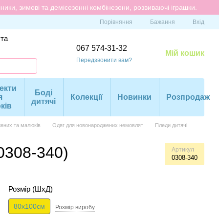
ики, зимові та демісезонні комбінезони, розвиваючі іграшки.
Порівняння
Бажання
Вхід
 та
067 574-31-32
Мій кошик
Передзвонити вам?
екти
Боді
я
Колекції
Новинки
Розпродаж
дитячі
ків
ених та малюків
Одяг для новонароджених немовлят
Пледи дитячі
0308-340)
Артикул
0308-340
Розмiр (ШхД)
80х100см
Розмір виробу