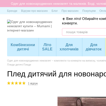
Перейти до основного контенту
Одяг для новонароджених немовлят та малюків. Боді, чоловіч
Бренди
Відгуки про магазин
Блог
Про магазин
Покупцям
Опла
☀️ Вже літо! Обирайте комб
конверти.
Комбінезони
Літо
Для
Для
дитячі
SALE
хлопчиків
дівчаток
Одяг для новонароджених немовлят – комплекти та конверти на виписку, чоловіч
Пледи дитячі Пледи
Плед дитячий для новонар
1 відгук