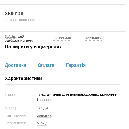
359 грн
Немає в наявності
Зайдіть
, щоб
В бажання
Порівняти
відобразити знижку
Поширити у соцмережах
Доставка
Оплата
Гарантія
Характеристики
Назва
Плед дитячий для новонароджених молочний
Тваринки
Бренд
Пледи
Тип тканини
Бавовна
Особливості
Minky