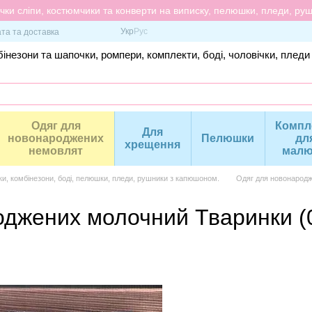
ки сліпи, костюмчики та конверти на виписку, пелюшки, пледи, рушн
Укр
Рус
та та доставка
інезони та шапочки, ромпери, комплекти, боді, чоловічки, пледи
Одяг для
Компл
Для
новонароджених
Пелюшки
дл
хрещення
немовлят
малю
ки, комбінезони, боді, пелюшки, пледи, рушники з капюшоном.
Одяг для новонародж
оджених молочний Тваринки (