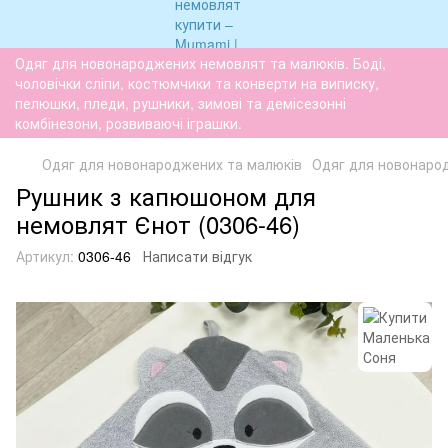
Одяг для новонароджених немовлят та малюків. Боді,
чоловічки сліпи, костюмчики та конверти на виписку,
пелюшки, пледи, рушники, зимові та демісезонні
комбінезони, розвиваючі іграшки.
Одяг для новонароджених та малюків
Одяг для новонаро
Рушник з капюшоном для
немовлят Єнот (0306-46)
Артикул:
0306-46
Написати відгук