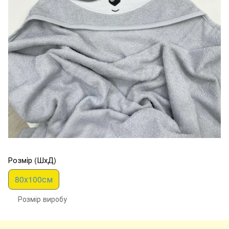
Розмiр (ШхД)
80х100см
Розмір виробу