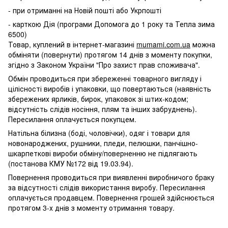
- при отриманні на Новій пошті або Укрпошті
- карткою Дія (програми Допомога до 1 року та Тепла зима
6500)
Товар, куплений в інтернет-магазині
mumami.com.ua
можна
обміняти (повернути) протягом 14 днів з моменту покупки,
згідно з Законом України "Про захист прав споживача".
Обмін проводиться при збереженні товарного вигляду і
цілісності виробів і упаковки, що повертаються (наявність
збережених ярликів, бирок, упаковок зі штих-кодом;
відсутність слідів носіння, плям та інших забруднень).
Пересилання оплачується покупцем.
Натільна білизна (боді, чоловічки), одяг і товари для
новонароджених, рушники, пледи, пелюшки, панчішно-
шкарпеткові вироби обміну/поверненню не підлягають
(постанова КМУ №172 від 19.03.94).
Повернення проводиться при виявленні виробничого браку
за відсутності слідів використання виробу. Пересилання
оплачується продавцем. Повернення грошей здійснюється
протягом 3-х днів з моменту отримання товару.