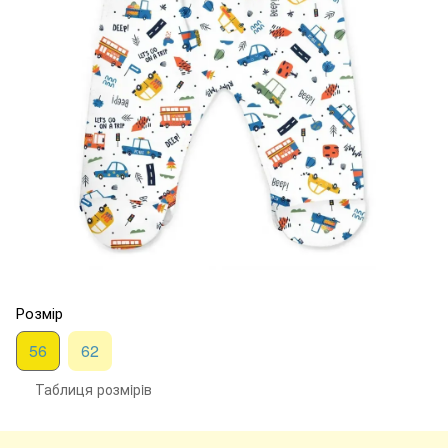
Розмір
56
62
Таблиця розмiрiв