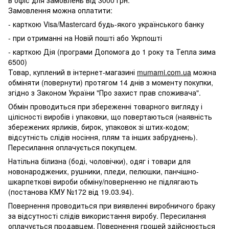
в офіс для замовлень від 3000 грн.
Замовлення можна оплатити:
- карткою Visa/Mastercard будь-якого українського банку
- при отриманні на Новій пошті або Укрпошті
- карткою Дія (програми Допомога до 1 року та Тепла зима
6500)
Товар, куплений в інтернет-магазині
mumami.com.ua
можна
обміняти (повернути) протягом 14 днів з моменту покупки,
згідно з Законом України "Про захист прав споживача".
Обмін проводиться при збереженні товарного вигляду і
цілісності виробів і упаковки, що повертаються (наявність
збережених ярликів, бирок, упаковок зі штих-кодом;
відсутність слідів носіння, плям та інших забруднень).
Пересилання оплачується покупцем.
Натільна білизна (боді, чоловічки), одяг і товари для
новонароджених, рушники, пледи, пелюшки, панчішно-
шкарпеткові вироби обміну/поверненню не підлягають
(постанова КМУ №172 від 19.03.94).
Повернення проводиться при виявленні виробничого браку
за відсутності слідів використання виробу. Пересилання
оплачується продавцем. Повернення грошей здійснюється