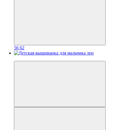
56
62
Хит