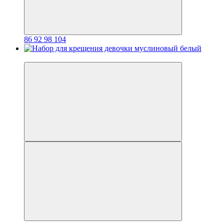
86
92
98
104
Хит