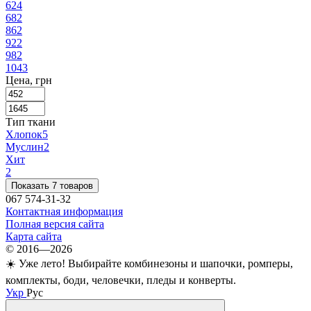
62
4
68
2
86
2
92
2
98
2
104
3
Цена, грн
Тип ткани
Хлопок
5
Муслин
2
Хит
2
Показать 7 товаров
067 574-31-32
Контактная информация
Полная версия сайта
Карта сайта
© 2016—2026
☀️ Уже лето! Выбирайте комбинезоны и шапочки, ромперы,
комплекты, боди, человечки, пледы и конверты.
Укр
Рус