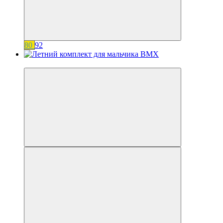
80
92
−20%