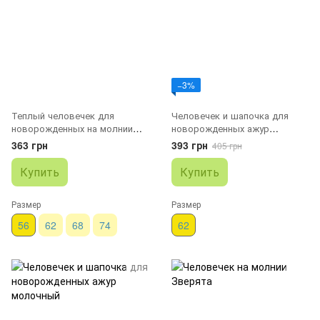
−3%
Теплый человечек для
Человечек и шапочка для
новорожденных на молнии
новорожденных ажур
MILK
розовый
363 грн
393 грн
405 грн
Купить
Купить
Размер
Размер
56
62
68
74
62