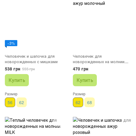
−3%
Человечек и шапочка для
Человечек для
новорожденных с мишками
новорожденных на молнии
ажур молочный
538 грн
470 грн
555 грн
Купить
Купить
Размер
Размер
56
62
62
68