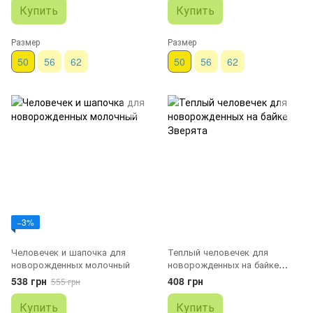
Купить
Купить
Размер
Размер
50
56
62
50
56
62
−3%
Человечек и шапочка для
Теплый человечек для
новорожденных молочный
новорожденных на байке
Зверята
538 грн
408 грн
555 грн
Купить
Купить