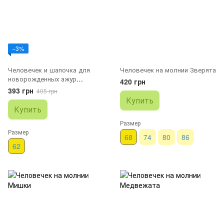
−3%
Человечек и шапочка для
Человечек на молнии Зверята
новорожденных ажур
420 грн
молочный
393 грн
405 грн
Купить
Купить
Размер
Размер
68
74
80
86
62