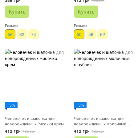
425 грн
Купить
Купить
Размер
Размер
56
62
74
50
56
62
−3%
−3%
Человечек и шапочка для
Человечек и шапочка для
новорожденных Рисочки крем
новорожденных молочный в
рубчик
412 грн
412 грн
425 грн
425 грн