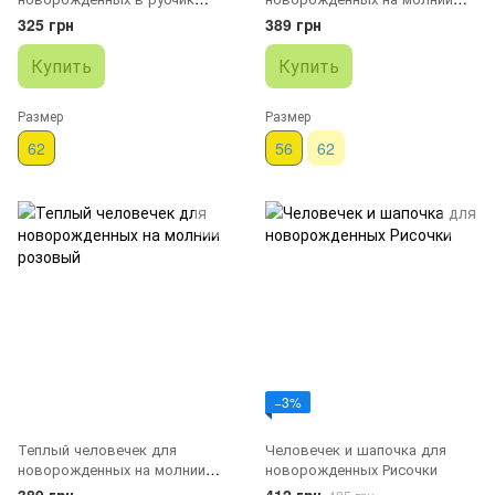
молочный
Коала
325 грн
389 грн
Купить
Купить
Размер
Размер
62
56
62
−3%
Теплый человечек для
Человечек и шапочка для
новорожденных на молнии
новорожденных Рисочки
розовый
389 грн
412 грн