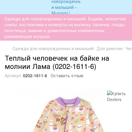
Одежда для новорожденных и малышей. Бодики, человечки
слипы, костюмчики и конверты на выписку, пеленки, пледы,
полотенца, зимние и демисезонные комбинезоны,
развивающие игрушки.
Одежда для новорожденных и малышей
Для девочек
Че
Теплый человечек на байке на
молнии Лама (0202-1611-6)
Артикул:
0202-1611-6
Оставить отзыв