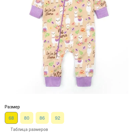
Размер
68
80
86
92
Таблица размеров