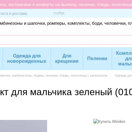
пы, костюмчики и конверты на выписку, пеленки, пледы, полотенц
Укр
Рус
лата и доставка
омбинезоны и шапочки, ромперы, комплекты, боди, человечки, п
Компл
Одежда для
Для
Пеленки
дл
новорожденных
крещения
малы
вечки, комбинезоны, бодики, пеленки, пледы, полотенца с капюшоном
Одежда дл
т для мальчика зеленый (010