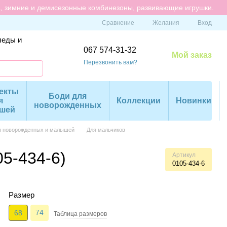
а, зимние и демисезонные комбинезоны, развивающие игрушки.
Сравнение
Желания
Вход
леды и
067 574-31-32
Мой заказ
Перезвонить вам?
екты
Боди для
я
Коллекции
Новинки
новорожденных
шей
я новорожденных и малышей
Для мальчиков
5-434-6)
Артикул
0105-434-6
Размер
74
68
Таблица размеров