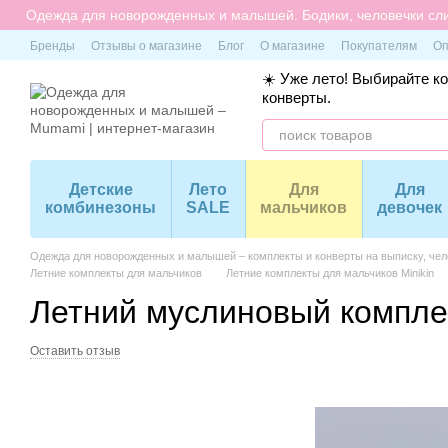
Перейти к основному контенту
Одежда для новорожденных и малышей. Бодики, человечки сли
Бренды
Отзывы о магазине
Блог
О магазине
Покупателям
Оп
☀️ Уже лето! Выбирайте к
конверты.
Детские
Лето
Для
Для
комбинезоны
SALE
мальчиков
девочек
Одежда для новорожденных и малышей – комплекты и конверты на выписку, чело
Летние комплекты для мальчиков
Летние комплекты для мальчиков Minikin
Летний муслиновый комплек
Оставить отзыв