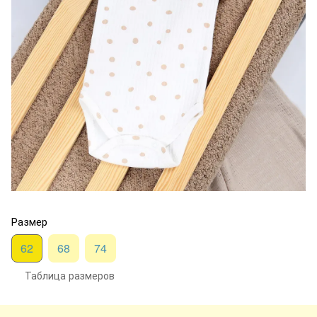
Размер
62
68
74
Таблица размеров