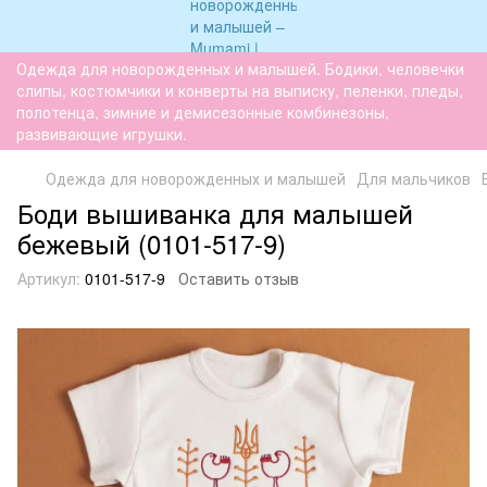
Одежда для новорожденных и малышей. Бодики, человечки
слипы, костюмчики и конверты на выписку, пеленки, пледы,
полотенца, зимние и демисезонные комбинезоны,
развивающие игрушки.
Одежда для новорожденных и малышей
Для мальчиков
Боди вышиванка для малышей
бежевый (0101-517-9)
Артикул:
0101-517-9
Оставить отзыв