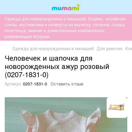
Одежда для новорожденных и малышей. Бодики, человечки
слипы, костюмчики и конверты на выписку, пеленки, пледы,
полотенца, зимние и демисезонные комбинезоны,
развивающие игрушки.
Одежда для новорожденных и малышей
Для девочек
Ко
Человечек и шапочка для
новорожденных ажур розовый
(0207-1831-0)
Артикул:
0207-1831-0
Оставить отзыв