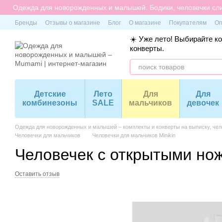
Перейти к основному контенту
Одежда для новорожденных и малышей. Бодики, человечки сли
Бренды
Отзывы о магазине
Блог
О магазине
Покупателям
Оп
☀️ Уже лето! Выбирайте к
конверты.
Детские
Лето
Для
Для
комбинезоны
SALE
мальчиков
девочек
Одежда для новорожденных и малышей – комплекты и конверты на выписку, чело
Человечки для мальчиков
Человечки для мальчиков Minikin
Человечек с открытыми но
Оставить отзыв