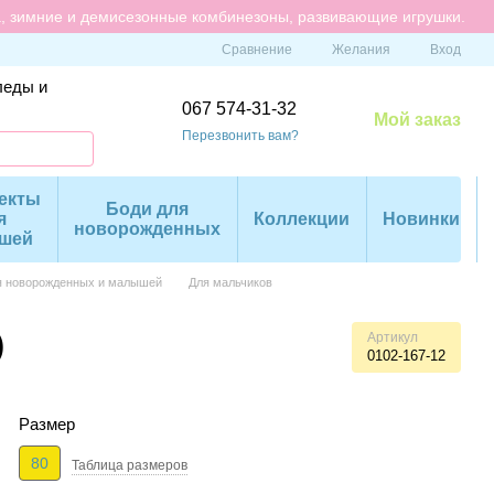
а, зимние и демисезонные комбинезоны, развивающие игрушки.
Сравнение
Желания
Вход
леды и
067 574-31-32
Мой заказ
Перезвонить вам?
екты
Боди для
я
Коллекции
Новинки
новорожденных
шей
я новорожденных и малышей
Для мальчиков
)
Артикул
0102-167-12
Размер
80
Таблица размеров