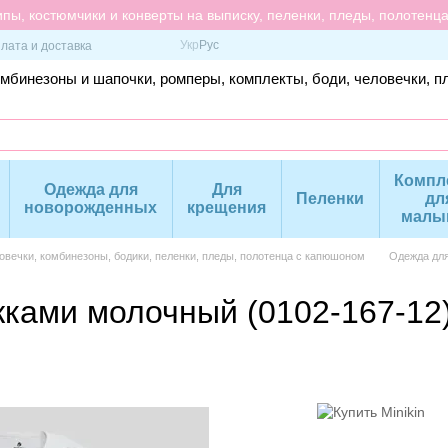
пы, костюмчики и конверты на выписку, пеленки, пледы, полотенц
Укр
Рус
лата и доставка
омбинезоны и шапочки, ромперы, комплекты, боди, человечки, п
Компл
Одежда для
Для
Пеленки
дл
новорожденных
крещения
малы
вечки, комбинезоны, бодики, пеленки, пледы, полотенца с капюшоном
Одежда дл
жками молочный (0102-167-12