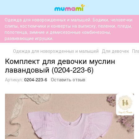
Одежда для новорожденных и малышей. Бодики, человечки
слипы, костюмчики и конверты на выписку, пеленки, пледы,
полотенца, зимние и демисезонные комбинезоны,
развивающие игрушки.
Одежда для новорожденных и малышей
Для девочек
Пл
Комплект для девочки муслин
лавандовый (0204-223-6)
Артикул:
0204-223-6
Оставить отзыв