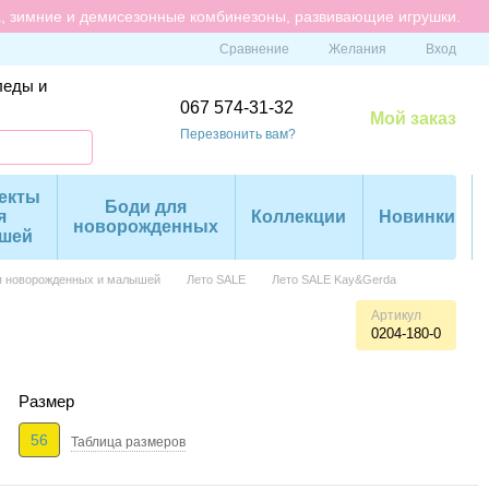
а, зимние и демисезонные комбинезоны, развивающие игрушки.
Сравнение
Желания
Вход
леды и
067 574-31-32
Мой заказ
Перезвонить вам?
екты
Боди для
я
Коллекции
Новинки
новорожденных
шей
я новорожденных и малышей
Лето SALE
Лето SALE Kay&Gerda
Артикул
0204-180-0
Размер
56
Таблица размеров