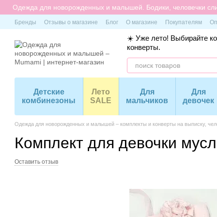
Перейти к основному контенту
Одежда для новорожденных и малышей. Бодики, человечки сли
Бренды
Отзывы о магазине
Блог
О магазине
Покупателям
Оп
☀️ Уже лето! Выбирайте к
конверты.
Детские
Лето
Для
Для
комбинезоны
SALE
мальчиков
девочек
Одежда для новорожденных и малышей – комплекты и конверты на выписку, чело
Комплект для девочки мусл
Оставить отзыв