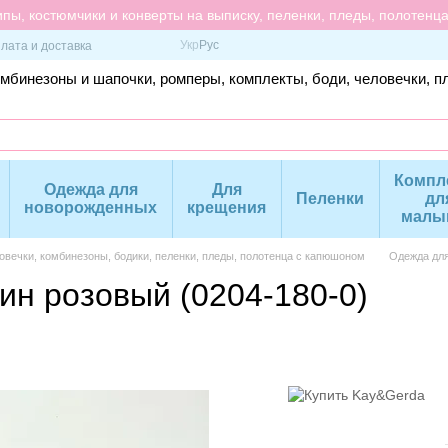
пы, костюмчики и конверты на выписку, пеленки, пледы, полотенц
Укр
Рус
лата и доставка
омбинезоны и шапочки, ромперы, комплекты, боди, человечки, п
Компл
Одежда для
Для
Пеленки
дл
новорожденных
крещения
малы
вечки, комбинезоны, бодики, пеленки, пледы, полотенца с капюшоном
Одежда дл
ин розовый (0204-180-0)