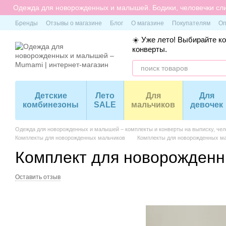
Перейти к основному контенту
Одежда для новорожденных и малышей. Бодики, человечки сли
Бренды
Отзывы о магазине
Блог
О магазине
Покупателям
Оп
☀️ Уже лето! Выбирайте к
конверты.
Детские
Лето
Для
Для
комбинезоны
SALE
мальчиков
девочек
Одежда для новорожденных и малышей – комплекты и конверты на выписку, чело
Комплекты для новорожденных мальчиков
Комплекты для новорожденных ма
Комплект для новорожденн
Оставить отзыв