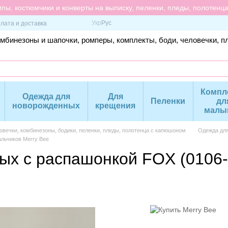
пы, костюмчики и конверты на выписку, пеленки, пледы, полотенц
Укр
Рус
лата и доставка
омбинезоны и шапочки, ромперы, комплекты, боди, человечки, п
Компл
Одежда для
Для
Пеленки
дл
новорожденных
крещения
малы
вечки, комбинезоны, бодики, пеленки, пледы, полотенца с капюшоном
Одежда дл
льчиков Merry Bee
ых с распашонкой FOX (0106-