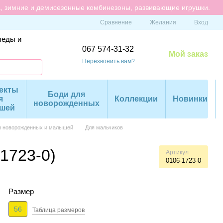
а, зимние и демисезонные комбинезоны, развивающие игрушки.
Сравнение
Желания
Вход
леды и
067 574-31-32
Мой заказ
Перезвонить вам?
екты
Боди для
я
Коллекции
Новинки
новорожденных
шей
я новорожденных и малышей
Для мальчиков
1723-0)
Артикул
0106-1723-0
Размер
56
Таблица размеров