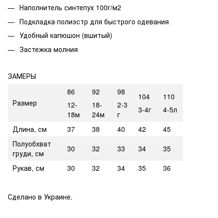
Наполнитель синтепух 100г/м2
Подкладка полиэстр для быстрого одевания
Удобный капюшон (вшитый)
Застежка молния
ЗАМЕРЫ
86
92
98
104
110
Размер
12-
18-
2-3
3-4г
4-5л
18м
24м
г
Длина, см
37
38
40
42
45
Полуобхват
30
32
33
34
35
груди, см
Рукав, см
30
32
34
35
36
Сделано в Украине.