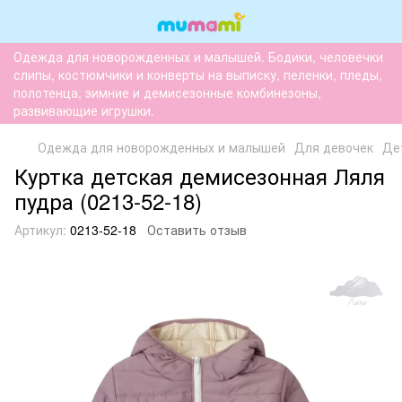
Одежда для новорожденных и малышей. Бодики, человечки
слипы, костюмчики и конверты на выписку, пеленки, пледы,
полотенца, зимние и демисезонные комбинезоны,
развивающие игрушки.
Одежда для новорожденных и малышей
Для девочек
Де
Куртка детская демисезонная Ляля
пудра (0213-52-18)
Артикул:
0213-52-18
Оставить отзыв