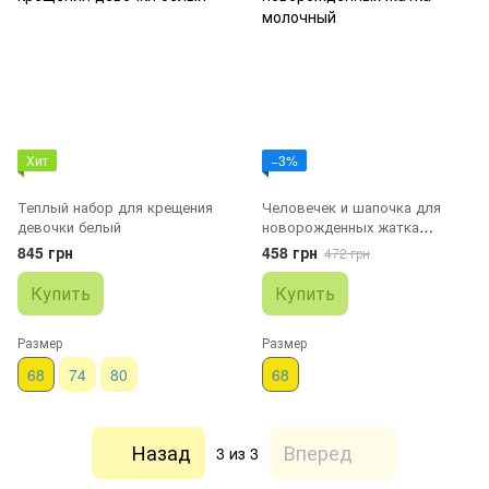
Хит
−3%
Теплый набор для крещения
Человечек и шапочка для
девочки белый
новорожденных жатка
молочный
845 грн
458 грн
472 грн
Купить
Купить
Размер
Размер
68
74
80
68
Назад
Вперед
3
из 3