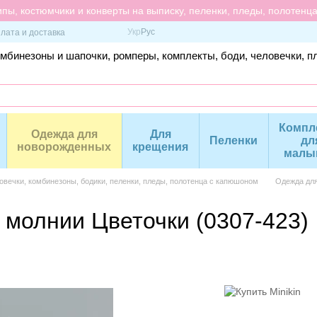
пы, костюмчики и конверты на выписку, пеленки, пледы, полотенц
Укр
Рус
лата и доставка
омбинезоны и шапочки, ромперы, комплекты, боди, человечки, п
Компл
Одежда для
Для
Пеленки
дл
новорожденных
крещения
малы
вечки, комбинезоны, бодики, пеленки, пледы, полотенца с капюшоном
Одежда дл
 молнии Цветочки (0307-423)