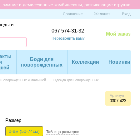
а, зимние и демисезонные комбинезоны, развивающие игрушки.
Сравнение
Желания
Вход
леды и
067 574-31-32
Мой заказ
Перезвонить вам?
екты
Боди для
я
Коллекции
Новинки
новорожденных
шей
я новорожденных и малышей
Одежда для новорожденных
Артикул
0307-423
Размер
0-9м (50-74см)
Таблица размеров