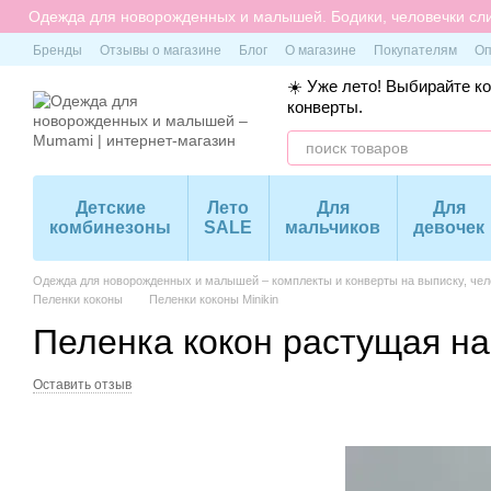
Перейти к основному контенту
Одежда для новорожденных и малышей. Бодики, человечки сли
Бренды
Отзывы о магазине
Блог
О магазине
Покупателям
Оп
☀️ Уже лето! Выбирайте к
конверты.
Детские
Лето
Для
Для
комбинезоны
SALE
мальчиков
девочек
Одежда для новорожденных и малышей – комплекты и конверты на выписку, чело
Пеленки коконы
Пеленки коконы Minikin
Пеленка кокон растущая на
Оставить отзыв