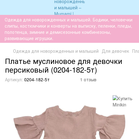
Одежда для новорожденных и малышей. Бодики, человечки
слипы, костюмчики и конверты на выписку, пеленки, пледы,
полотенца, зимние и демисезонные комбинезоны,
развивающие игрушки.
Одежда для новорожденных и малышей
Для девочек
Пл
Платье муслиновое для девочки
персиковый (0204-182-5т)
Артикул:
0204-182-5т
1 отзыв