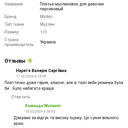
Название
Платье муслиновое для девочки
персиковый
Бренд
Minikin
Тип ткани
Муслин
Размер
110
Страна
Украина
производитель
Отзывы
1
Наретя Валерія Сергіївна
17.02.2024 в 18:36
Платтячко дуже гарне, класне, але в талії якби резинка була
би . Було набагато краще.
Ответить
Команда Mumami
18.02.2024 в 09:03
Дякуємо за відгук та високу оцінку. Це сукня вільного
крою.