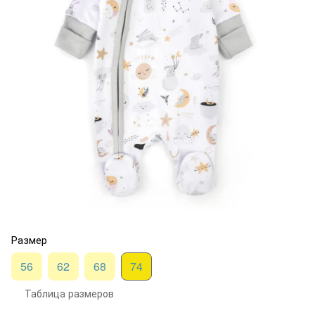
Размер
56
62
68
74
Таблица размеров