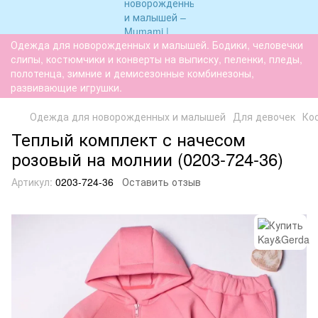
Одежда для новорожденных и малышей. Бодики, человечки
слипы, костюмчики и конверты на выписку, пеленки, пледы,
полотенца, зимние и демисезонные комбинезоны,
развивающие игрушки.
Одежда для новорожденных и малышей
Для девочек
Ко
Теплый комплект с начесом
розовый на молнии (0203-724-36)
Артикул:
0203-724-36
Оставить отзыв