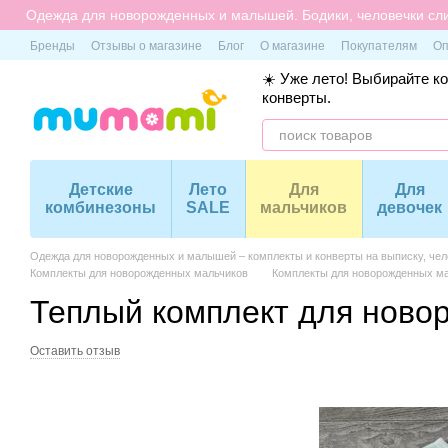
Перейти к основному контенту
Одежда для новорожденных и малышей. Бодики, человечки сли
Бренды
Отзывы о магазине
Блог
О магазине
Покупателям
Оп
☀️ Уже лето! Выбирайте к
конверты.
Детские
Лето
Для
Для
комбинезоны
SALE
мальчиков
девочек
Одежда для новорожденных и малышей – комплекты и конверты на выписку, чело
Комплекты для новорожденных мальчиков
Комплекты для новорожденных ма
Теплый комплект для новор
Оставить отзыв