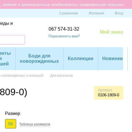
а, зимние и демисезонные комбинезоны, развивающие игрушки.
Сравнение
Желания
Вход
леды и
067 574-31-32
Мой заказ
Перезвонить вам?
екты
Боди для
я
Коллекции
Новинки
новорожденных
шей
я новорожденных и малышей
Для мальчиков
809-0)
Артикул
0106-1809-0
Размер
56
Таблица размеров