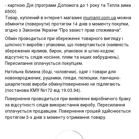
- карткою Дія (програми Допомога до 1 року та Тепла зима
6500)
Товар, куплений в інтернет-магазині
mumami.com.ua
можна
обміняти (повернути) протягом 14 днів з моменту покупки,
згідно з Законом України "Про захист прав споживача".
Обмін проводиться при збереженні товарного вигляду і
цілісності виробів і упаковки, що повертаються (наявність
збережених ярликів, бирок, упаковок зі штих-кодом;
відсутність слідів носіння, плям та інших забруднень).
Пересилання оплачується покупцем.
Натільна білизна (боді, чоловічки), одяг і товари для
новонароджених, рушники, пледи, пелюшки, панчішно-
шкарпеткові вироби обміну/поверненню не підлягають
(постанова КМУ №172 від 19.03.94).
Повернення проводиться при виявленні виробничого браку
за відсутності слідів використання виробу. Пересилання
оплачується продавцем. Повернення грошей здійснюється
протягом 3-х днів з моменту отримання товару.