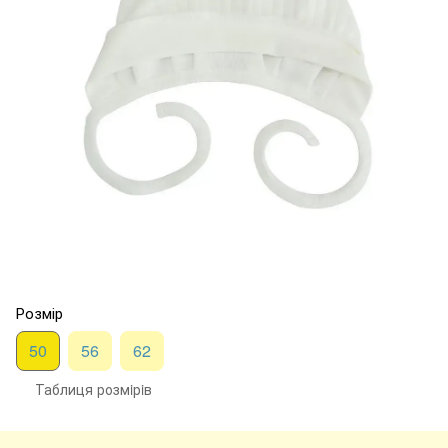
Розмір
50
56
62
Таблиця розмiрiв