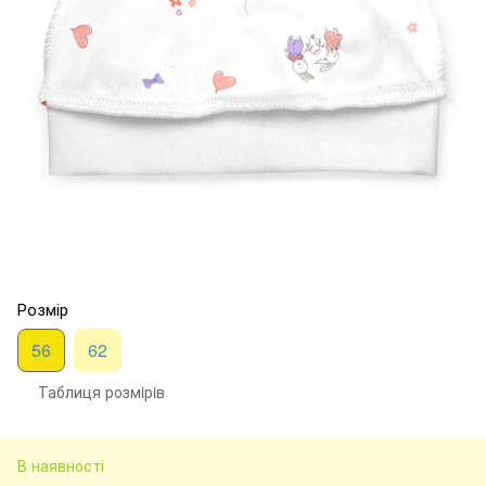
Розмір
56
62
Таблиця розмiрiв
В наявності