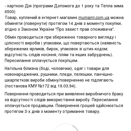
- карткою Дія (програми Допомога до 1 року та Тепла зима
6500)
Товар, куплений в інтернет-магазині
mumami.com.ua
можна
обміняти (повернути) протягом 14 днів з моменту покупки,
згідно з Законом України "Про захист прав споживача".
Обмін проводиться при збереженні товарного вигляду і
цілісності виробів і упаковки, що повертаються (наявність
збережених ярликів, бирок, упаковок зі штих-кодом;
відсутність слідів носіння, плям та інших забруднень).
Пересилання оплачується покупцем.
Натільна білизна (боді, чоловічки), одяг і товари для
новонароджених, рушники, пледи, пелюшки, панчішно-
шкарпеткові вироби обміну/поверненню не підлягають
(постанова КМУ №172 від 19.03.94).
Повернення проводиться при виявленні виробничого браку
за відсутності слідів використання виробу. Пересилання
оплачується продавцем. Повернення грошей здійснюється
протягом 3-х днів з моменту отримання товару.