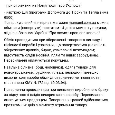
- при отриманні на Новій пошті або Укрпошті
- карткою Дія (програми Допомога до 1 року та Тепла зима
6500)
Товар, куплений в інтернет-магазині
mumami.com.ua
можна
обміняти (повернути) протягом 14 днів з моменту покупки,
згідно з Законом України "Про захист прав споживача".
Обмін проводиться при збереженні товарного вигляду і
цілісності виробів і упаковки, що повертаються (наявність
збережених ярликів, бирок, упаковок зі штих-кодом;
відсутність слідів носіння, плям та інших забруднень).
Пересилання оплачується покупцем.
Натільна білизна (боді, чоловічки), одяг і товари для
новонароджених, рушники, пледи, пелюшки, панчішно-
шкарпеткові вироби обміну/поверненню не підлягають
(постанова КМУ №172 від 19.03.94).
Повернення проводиться при виявленні виробничого браку
за відсутності слідів використання виробу. Пересилання
оплачується продавцем. Повернення грошей здійснюється
протягом 3-х днів з моменту отримання товару.