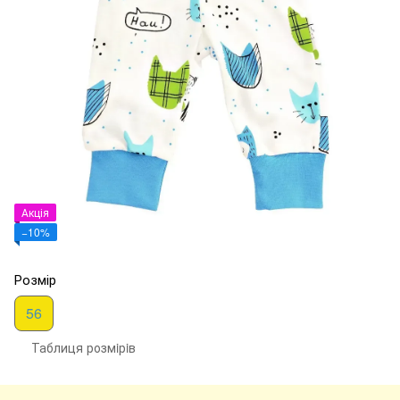
Акція
−10%
Розмір
56
Таблиця розмiрiв