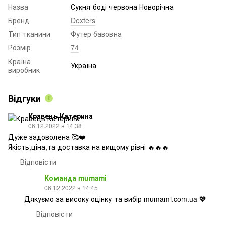
Назва
Сукня-боді червона Новорічна
Бренд
Dexters
Тип тканини
Футер бавовна
Розмір
74
Країна
Україна
виробник
Відгуки
1
Кравець Катерина
06.12.2022 в 14:38
Дуже задоволена 🥰❤️
Якість,ціна,та доставка на вищому рівні 🔥🔥🔥
Відповісти
Команда mumami
06.12.2022 в 14:45
Дякуємо за високу оцінку та вибір mumami.com.ua 💖
Відповісти