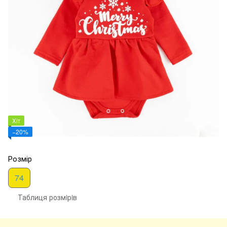
Хіт
−20%
Розмір
74
Таблиця розмiрiв