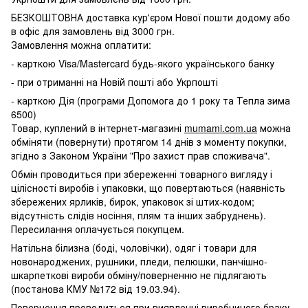
БЕЗКОШТОВНА доставка кур'єром Нової пошти додому або
в офіс для замовлень від 3000 грн.
Замовлення можна оплатити:
- карткою Visa/Mastercard будь-якого українського банку
- при отриманні на Новій пошті або Укрпошті
- карткою Дія (програми Допомога до 1 року та Тепла зима
6500)
Товар, куплений в інтернет-магазині
mumami.com.ua
можна
обміняти (повернути) протягом 14 днів з моменту покупки,
згідно з Законом України "Про захист прав споживача".
Обмін проводиться при збереженні товарного вигляду і
цілісності виробів і упаковки, що повертаються (наявність
збережених ярликів, бирок, упаковок зі штих-кодом;
відсутність слідів носіння, плям та інших забруднень).
Пересилання оплачується покупцем.
Натільна білизна (боді, чоловічки), одяг і товари для
новонароджених, рушники, пледи, пелюшки, панчішно-
шкарпеткові вироби обміну/поверненню не підлягають
(постанова КМУ №172 від 19.03.94).
Повернення проводиться при виявленні виробничого браку