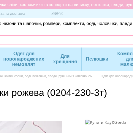
ки сліпи, костюмчики та конверти на виписку, пелюшки, пледи, рушн
Укр
Рус
та та доставка
інезони та шапочки, ромпери, комплекти, боді, чоловічки, пледи
Одяг для
Компл
Для
новонароджених
Пелюшки
дл
хрещення
немовлят
малю
ки, комбінезони, боді, пелюшки, пледи, рушники з капюшоном.
Одяг для новонародж
ки рожева (0204-230-3т)