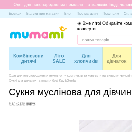
Перейти до основного контенту
Одяг для новонароджених немовлят та малюків. Боді, чоловіч
Бренди
Відгуки про магазин
Блог
Про магазин
Покупцям
Опла
☀️ Вже літо! Обирайте комб
конверти.
Комбінезони
Літо
Для
Для
дитячі
SALE
хлопчиків
дівчаток
Одяг для новонароджених немовлят – комплекти та конверти на виписку, чоловіч
Сукні для дівчаток та плаття боді Kay&Gerda
Сукня муслінова для дівчин
Написати відгук