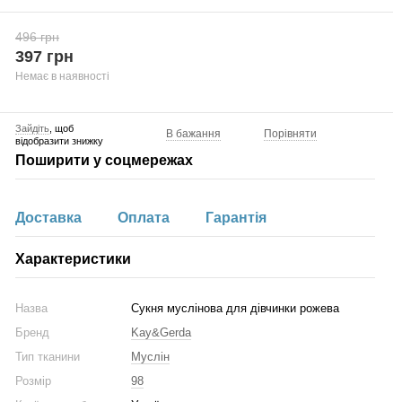
496 грн
397 грн
Немає в наявності
Зайдіть
, щоб
В бажання
Порівняти
відобразити знижку
Поширити у соцмережах
Доставка
Оплата
Гарантія
Характеристики
Назва
Сукня муслінова для дівчинки рожева
Бренд
Kay&Gerda
Тип тканини
Муслін
Розмір
98