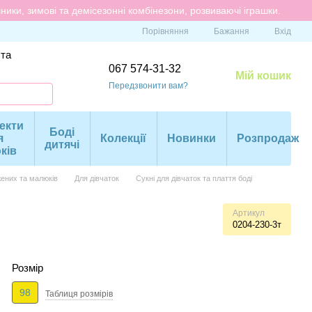
ики, зимові та демісезонні комбінезони, розвиваючі іграшки.
Порівняння
Бажання
Вхід
 та
067 574-31-32
Мій кошик
Передзвонити вам?
екти
Боді
я
Колекції
Новинки
Розпродаж
дитячі
ків
ених та малюків
Для дівчаток
Сукні для дівчаток та плаття боді
Артикул
0204-230-3т
Розмір
98
Таблиця розмiрiв