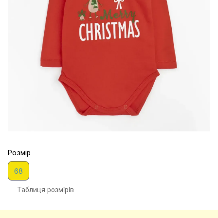
Розмір
68
Таблиця розмiрiв