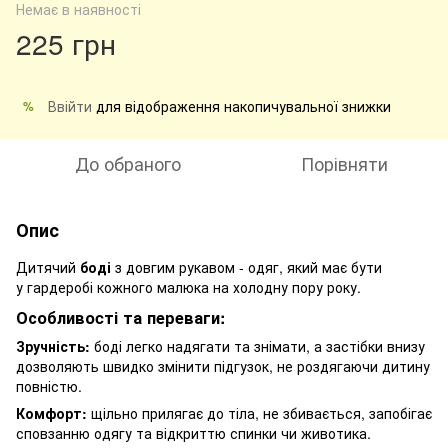
Немає в наявності
225 грн
Ввійти
для відображення накопичувальної знижки
%
До обраного
Порівняти
Опис
Дитячий
боді
з довгим рукавом - одяг, який має бути
у гардеробі кожного малюка на холодну пору року.
Особливоcті та переваги:
Зручність:
боді легко надягати та знімати, а застібки внизу
дозволяють швидко змінити підгузок, не роздягаючи дитину
повністю.
Комфорт:
щільно прилягає до тіла, не збивається, запобігає
сповзанню одягу та відкриттю спинки чи животика.