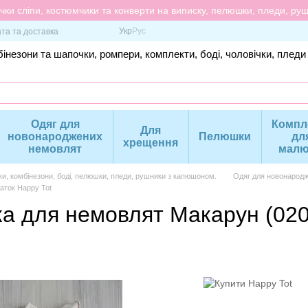
ки сліпи, костюмчики та конверти на виписку, пелюшки, пледи, рушн
Укр
Рус
та та доставка
інезони та шапочки, ромпери, комплекти, боді, чоловічки, пледи
Одяг для
Компл
Для
новонароджених
Пелюшки
дл
хрещення
немовлят
малю
ки, комбінезони, боді, пелюшки, пледи, рушники з капюшоном.
Одяг для новонародж
аток Happy Tot
ка для немовлят Макарун (020