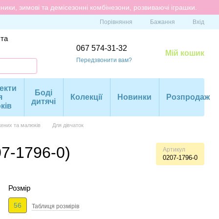
ики, зимові та демісезонні комбінезони, розвиваючі іграшки.
Порівняння
Бажання
Вхід
 та
067 574-31-32
Мій кошик
Передзвонити вам?
екти
Боді
я
Колекції
Новинки
Розпродаж
дитячі
ків
ених та малюків
Для дівчаток
7-1796-0)
Артикул
0207-1796-0
Розмір
56
Таблиця розмiрiв