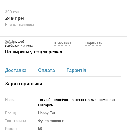
360 грн
349 грн
Немає в наявності
Зайдіть
, щоб
В бажання
Порівняти
відобразити знижку
Поширити у соцмережах
Доставка
Оплата
Гарантія
Характеристики
Назва
Теплий чоловічок та шапочка для немовлят
Макарун
Бренд
Happy Tot
Тип тканини
Футер бавовна
Розмір
56