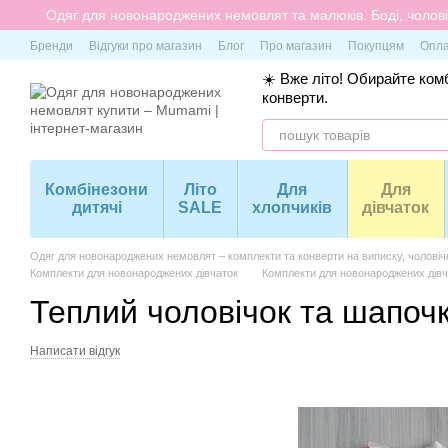
Перейти до основного контенту
Одяг для новонароджених немовлят та малюків. Боді, чоловіч
Бренди
Відгуки про магазин
Блог
Про магазин
Покупцям
Опла
☀️ Вже літо! Обирайте комб
конверти.
Комбінезони
Літо
Для
Для
дитячі
SALE
хлопчиків
дівчаток
Одяг для новонароджених немовлят – комплекти та конверти на виписку, чоловіч
Комплекти для новонароджених дівчаток
Комплекти для новонароджених дівч
Теплий чоловічок та шапоч
Написати відгук