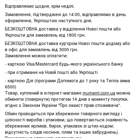
Відправляємо щодня, крім неділі.
Замовлення, підтверджені до 14:00, відправляємо в день
оформлення, Укрпоштою наступного дня.
БЕЗКОШТОВНА доставка у відділення Нової пошти або
Укрпошти для замовлень від 1800 грн.
БЕЗКОШТОВНА доставка кур'єром Нової пошти додому або
в офіс для замовлень від 3000 грн.
Замовлення можна оплатити:
- карткою Visa/Mastercard будь-якого українського банку
- при отриманні на Новій пошті або Укрпошті
- карткою Дія (програми Допомога до 1 року та Тепла зима
6500)
Товар, куплений в інтернет-магазині
mumami.com.ua
можна
обміняти (повернути) протягом 14 днів з моменту покупки,
згідно з Законом України "Про захист прав споживача".
Обмін проводиться при збереженні товарного вигляду і
цілісності виробів і упаковки, що повертаються (наявність
збережених ярликів, бирок, упаковок зі штих-кодом;
відсутність слідів носіння, плям та інших забруднень).
Пересилання оплачується покупцем.