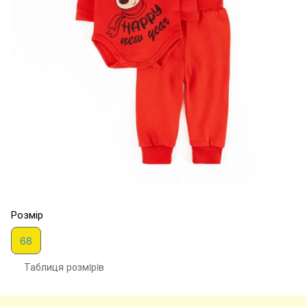
Розмір
68
Таблиця розмiрiв