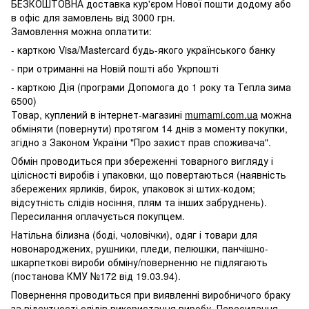
БЕЗКОШТОВНА доставка кур'єром Нової пошти додому або
в офіс для замовлень від 3000 грн.
Замовлення можна оплатити:
- карткою Visa/Mastercard будь-якого українського банку
- при отриманні на Новій пошті або Укрпошті
- карткою Дія (програми Допомога до 1 року та Тепла зима
6500)
Товар, куплений в інтернет-магазині
mumami.com.ua
можна
обміняти (повернути) протягом 14 днів з моменту покупки,
згідно з Законом України "Про захист прав споживача".
Обмін проводиться при збереженні товарного вигляду і
цілісності виробів і упаковки, що повертаються (наявність
збережених ярликів, бирок, упаковок зі штих-кодом;
відсутність слідів носіння, плям та інших забруднень).
Пересилання оплачується покупцем.
Натільна білизна (боді, чоловічки), одяг і товари для
новонароджених, рушники, пледи, пелюшки, панчішно-
шкарпеткові вироби обміну/поверненню не підлягають
(постанова КМУ №172 від 19.03.94).
Повернення проводиться при виявленні виробничого браку
за відсутності слідів використання виробу. Пересилання