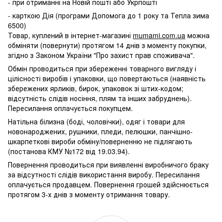
- при отриманні на Новій пошті або Укрпошті
- карткою Дія (програми Допомога до 1 року та Тепла зима
6500)
Товар, куплений в інтернет-магазині
mumami.com.ua
можна
обміняти (повернути) протягом 14 днів з моменту покупки,
згідно з Законом України "Про захист прав споживача".
Обмін проводиться при збереженні товарного вигляду і
цілісності виробів і упаковки, що повертаються (наявність
збережених ярликів, бирок, упаковок зі штих-кодом;
відсутність слідів носіння, плям та інших забруднень).
Пересилання оплачується покупцем.
Натільна білизна (боді, чоловічки), одяг і товари для
новонароджених, рушники, пледи, пелюшки, панчішно-
шкарпеткові вироби обміну/поверненню не підлягають
(постанова КМУ №172 від 19.03.94).
Повернення проводиться при виявленні виробничого браку
за відсутності слідів використання виробу. Пересилання
оплачується продавцем. Повернення грошей здійснюється
протягом 3-х днів з моменту отримання товару.