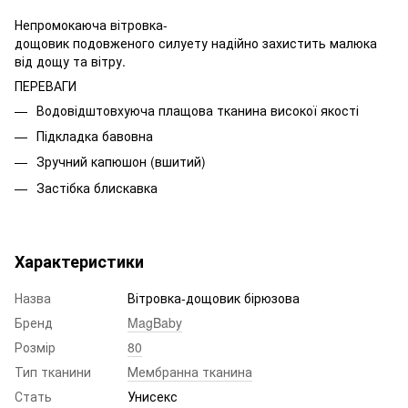
Непромокаюча вітровка-
дощовик подовженого силуету надійно захистить малюка
від дощу та вітру.
ПЕРЕВАГИ
Водовідштовхуюча плащова тканина високої якості
Підкладка бавовна
Зручний капюшон (вшитий)
Застібка блискавка
Характеристики
Назва
Вітровка-дощовик бірюзова
Бренд
MagBaby
Розмір
80
Тип тканини
Мембранна тканина
Стать
Унисекс