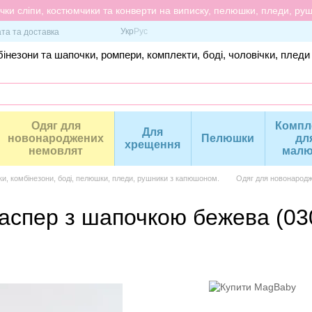
ки сліпи, костюмчики та конверти на виписку, пелюшки, пледи, рушн
Укр
Рус
та та доставка
інезони та шапочки, ромпери, комплекти, боді, чоловічки, пледи
Одяг для
Компл
Для
новонароджених
Пелюшки
дл
хрещення
немовлят
малю
ки, комбінезони, боді, пелюшки, пледи, рушники з капюшоном.
Одяг для новонародж
аспер з шапочкою бежева (03