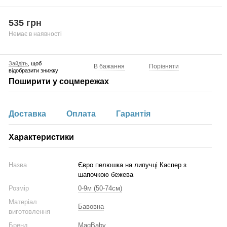
535 грн
Немає в наявності
Зайдіть
, щоб
В бажання
Порівняти
відобразити знижку
Поширити у соцмережах
Доставка
Оплата
Гарантія
Характеристики
Назва
Євро пелюшка на липучці Каспер з
шапочкою бежева
Розмір
0-9м (50-74см)
Матеріал
Бавовна
виготовлення
Бренд
MagBaby