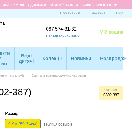
ики, зимові та демісезонні комбінезони, розвиваючі іграшки.
Порівняння
Бажання
Вхід
 та
067 574-31-32
Мій кошик
Передзвонити вам?
екти
Боді
я
Колекції
Новинки
Розпродаж
дитячі
ків
ених та малюків
Одяг для новонароджених немовлят
02-387)
Артикул
0302-387
Розмір
0-9м (50-74см)
Таблиця розмiрiв