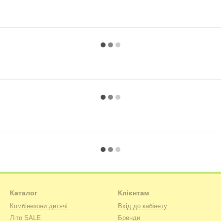
Каталог
Клієнтам
Комбінезони дитячі
Вхід до кабінету
Літо SALE
Бренди