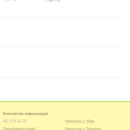
Контактна інформація
067 574-31-32
Написати у Viber
Написати у Telegram
Передзвонити вам?