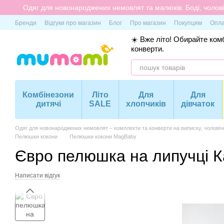
Перейти до основного контенту
Одяг для новонароджених немовлят та малюків. Боді, чоловіч
Бренди
Відгуки про магазин
Блог
Про магазин
Покупцям
Опла
☀️ Вже літо! Обирайте комб
конверти.
Комбінезони
Літо
Для
Для
дитячі
SALE
хлопчиків
дівчаток
Одяг для новонароджених немовлят – комплекти та конверти на виписку, чоловіч
Пелюшки кокони
Пелюшки кокони MagBaby
Євро пелюшка на липучці К
Написати відгук