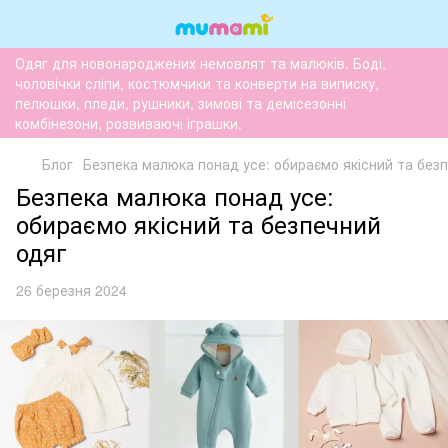
Одяг для новонароджених немовлят та малюків. Боді,
чоловічки сліпи, костюмчики та конверти на виписку,
пелюшки, пледи, рушники, зимові та демісезонні
комбінезони, розвиваючі іграшки.
Блог
Безпека малюка понад усе: обираємо якісний та без
Безпека малюка понад усе:
обираємо якісний та безпечний
одяг
26 березня 2024