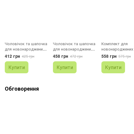
Чоловічок та шапочка
Чоловічок та шапочка
Комплект для
для новонароджених
для новонароджених
новонароджених
Рисочки
Квіточки
квіточками
412 грн
458 грн
558 грн
425 грн
472 грн
575 грн
Купити
Купити
Купити
Обговорення