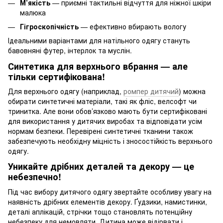
М’якість
— приємні тактильні відчуття для ніжної шкіри
малюка
Гігроскопічність
— ефективно вбирають вологу
Ідеальними варіантами для натільного одягу стануть
бавовняні футер, інтерлок та муслін.
Синтетика для верхнього вбрання — але
тільки сертифікована!
Для верхнього одягу (наприклад,
ромпер дитячий
) можна
обирати синтетичні матеріали, такі як фліс, велсофт чи
тринитка. Але вони обов’язково мають бути сертифіковані
для використання у дитячих виробах та відповідати усім
нормам безпеки. Перевірені синтетичні тканини також
забезпечують необхідну міцність і зносостійкість верхнього
одягу.
Уникайте дрібних деталей та декору — це
небезпечно!
Під час вибору дитячого одягу звертайте особливу увагу на
наявність дрібних елементів декору. Ґудзики, намистинки,
деталі аплікацій, стрічки тощо становлять потенційну
небезпеку для немовляти. Дитина може відірвати і