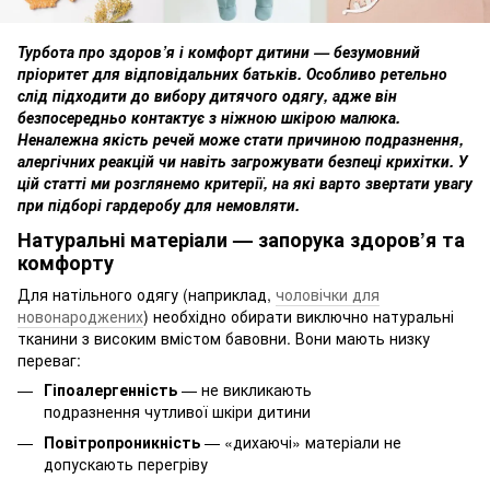
Турбота про здоров’я і комфорт дитини — безумовний
пріоритет для відповідальних батьків. Особливо ретельно
слід підходити до вибору дитячого одягу, адже він
безпосередньо контактує з ніжною шкірою малюка.
Неналежна якість речей може стати причиною подразнення,
алергічних реакцій чи навіть загрожувати безпеці крихітки. У
цій статті ми розглянемо критерії, на які варто звертати увагу
при підборі гардеробу для немовляти.
Натуральні матеріали — запорука здоров’я та
комфорту
Для натільного одягу (наприклад,
чоловічки для
новонароджених
) необхідно обирати виключно натуральні
тканини з високим вмістом бавовни. Вони мають низку
переваг:
Гіпоалергенність
— не викликають
подразнення чутливої шкіри дитини
Повітропроникність
— «дихаючі» матеріали не
допускають перегріву