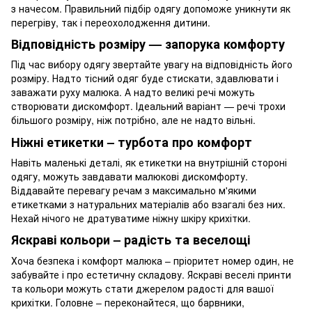
з начесом. Правильний підбір одягу допоможе уникнути як
перегріву, так і переохолодження дитини.
Відповідність розміру — запорука комфорту
Під час вибору одягу звертайте увагу на відповідність його
розміру. Надто тісний одяг буде стискати, здавлювати і
заважати руху малюка. А надто великі речі можуть
створювати дискомфорт. Ідеальний варіант — речі трохи
більшого розміру, ніж потрібно, але не надто вільні.
Ніжні етикетки – турбота про комфорт
Навіть маленькі деталі, як етикетки на внутрішній стороні
одягу, можуть завдавати малюкові дискомфорту.
Віддавайте перевагу речам з максимально м'якими
етикетками з натуральних матеріалів або взагалі без них.
Нехай нічого не дратуватиме ніжну шкіру крихітки.
Яскраві кольори – радість та веселощі
Хоча безпека і комфорт малюка – пріоритет номер один, не
забувайте і про естетичну складову. Яскраві веселі принти
та кольори можуть стати джерелом радості для вашої
крихітки. Головне – переконайтеся, що барвники,