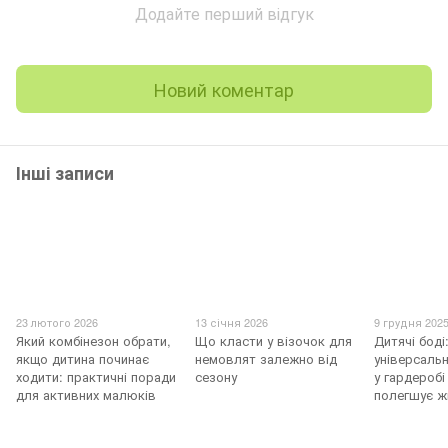
Додайте перший відгук
Новий коментар
Інші записи
23 лютого 2026
13 січня 2026
9 грудня 202
Який комбінезон обрати,
Що класти у візочок для
Дитячі боді
якщо дитина починає
немовлят залежно від
універсаль
ходити: практичні поради
сезону
у гардеробі
для активних малюків
полегшує ж