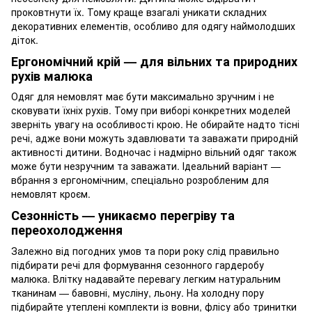
проковтнути їх. Тому краще взагалі уникати складних
декоративних елементів, особливо для одягу наймолодших
діток.
Ергономічний крій — для вільних та природних
рухів малюка
Одяг для немовлят має бути максимально зручним і не
сковувати їхніх рухів. Тому при виборі конкретних моделей
зверніть увагу на особливості крою. Не обирайте надто тісні
речі, адже вони можуть здавлювати та заважати природній
активності дитини. Водночас і надмірно вільний одяг також
може бути незручним та заважати. Ідеальний варіант —
вбрання з ергономічним, спеціально розробленим для
немовлят кроєм.
Сезонність — уникаємо перегріву та
переохолодження
Залежно від погодних умов та пори року слід правильно
підбирати речі для формування сезонного гардеробу
малюка. Влітку надавайте перевагу легким натуральним
тканинам — бавовні, мусліну, льону. На холодну пору
підбирайте утеплені комплекти із вовни, флісу або тринитки