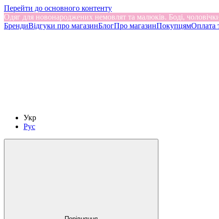
Перейти до основного контенту
Одяг для новонароджених немовлят та малюків. Боді, чоловічки
Бренди
Відгуки про магазин
Блог
Про магазин
Покупцям
Оплата 
Укр
Рус
Порівняння