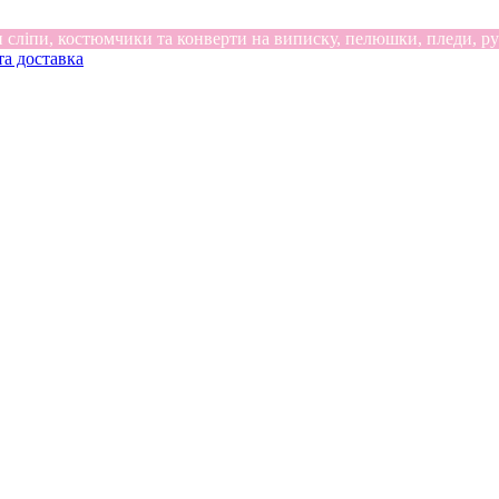
 сліпи, костюмчики та конверти на виписку, пелюшки, пледи, ру
та доставка