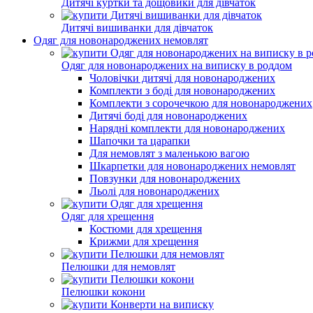
Дитячі куртки та дощовики для дівчаток
Дитячі вишиванки для дівчаток
Одяг для новонароджених немовлят
Одяг для новонароджених на виписку в роддом
Чоловічки дитячі для новонароджених
Комплекти з боді для новонароджених
Комплекти з сорочечкою для новонароджених
Дитячі боді для новонароджених
Нарядні комплекти для новонароджених
Шапочки та царапки
Для немовлят з маленькою вагою
Шкарпетки для новонароджених немовлят
Повзунки для новонароджених
Льолі для новонароджених
Одяг для хрещення
Костюми для хрещення
Крижми для хрещення
Пелюшки для немовлят
Пелюшки кокони