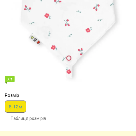
Хіт
Розмір
6-12м
Таблиця розмiрiв