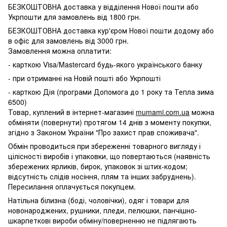
БЕЗКОШТОВНА доставка у відділення Нової пошти або
Укрпошти для замовлень від 1800 грн.
БЕЗКОШТОВНА доставка кур'єром Нової пошти додому або
в офіс для замовлень від 3000 грн.
Замовлення можна оплатити:
- карткою Visa/Mastercard будь-якого українського банку
- при отриманні на Новій пошті або Укрпошті
- карткою Дія (програми Допомога до 1 року та Тепла зима
6500)
Товар, куплений в інтернет-магазині
mumami.com.ua
можна
обміняти (повернути) протягом 14 днів з моменту покупки,
згідно з Законом України "Про захист прав споживача".
Обмін проводиться при збереженні товарного вигляду і
цілісності виробів і упаковки, що повертаються (наявність
збережених ярликів, бирок, упаковок зі штих-кодом;
відсутність слідів носіння, плям та інших забруднень).
Пересилання оплачується покупцем.
Натільна білизна (боді, чоловічки), одяг і товари для
новонароджених, рушники, пледи, пелюшки, панчішно-
шкарпеткові вироби обміну/поверненню не підлягають