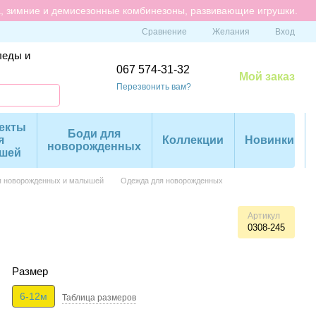
а, зимние и демисезонные комбинезоны, развивающие игрушки.
Сравнение
Желания
Вход
леды и
067 574-31-32
Мой заказ
Перезвонить вам?
екты
Боди для
я
Коллекции
Новинки
новорожденных
шей
я новорожденных и малышей
Одежда для новорожденных
Артикул
0308-245
Размер
6-12м
Таблица размеров