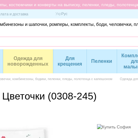
пы, костюмчики и конверты на выписку, пеленки, пледы, полотенц
Укр
Рус
лата и доставка
омбинезоны и шапочки, ромперы, комплекты, боди, человечки, п
Компл
Одежда для
Для
Пеленки
дл
новорожденных
крещения
малы
вечки, комбинезоны, бодики, пеленки, пледы, полотенца с капюшоном
Одежда дл
Цветочки (0308-245)