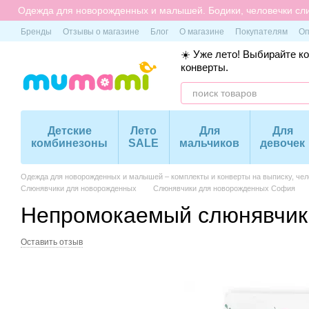
Перейти к основному контенту
Одежда для новорожденных и малышей. Бодики, человечки сли
Бренды
Отзывы о магазине
Блог
О магазине
Покупателям
Оп
☀️ Уже лето! Выбирайте к
конверты.
Детские
Лето
Для
Для
комбинезоны
SALE
мальчиков
девочек
Одежда для новорожденных и малышей – комплекты и конверты на выписку, чело
Слюнявчики для новорожденных
Слюнявчики для новорожденных София
Непромокаемый слюнявчик 
Оставить отзыв