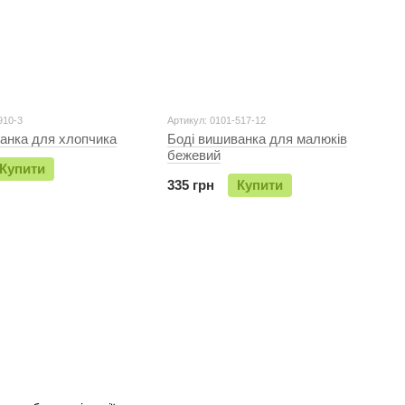
910-3
Артикул: 0101-517-12
анка для хлопчика
Бодi вишиванка для малюків
бежевий
Купити
335 грн
Купити