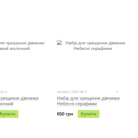
4
111-0
Артикул: 0303-86-0
хрещення дiвчинки
Набір для хрещення дiвчинки
лочний
Небесні серафими
Купити
650 грн
Купити