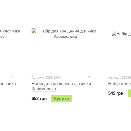
11
2
Артикул: 0303-90-0
Артикул: 0303-
лопчика
Набір для хрещення дiвчинки
Набір для 
Карамелька
545 грн
652 грн
Купити