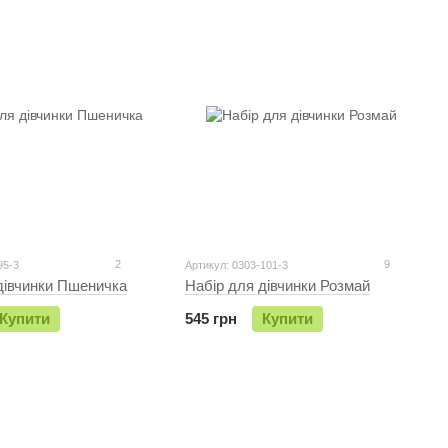
2
9
95-3
Артикул: 0303-101-3
дівчинки Пшеничка
Набір для дівчинки Розмай
Купити
545 грн
Купити