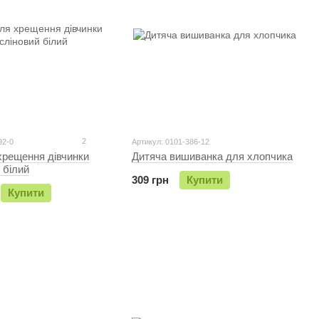
2
92-0
Артикул: 0101-386-12
хрещення дівчинки
Дитяча вишиванка для хлопчика
 білий
309 грн
Купити
Купити