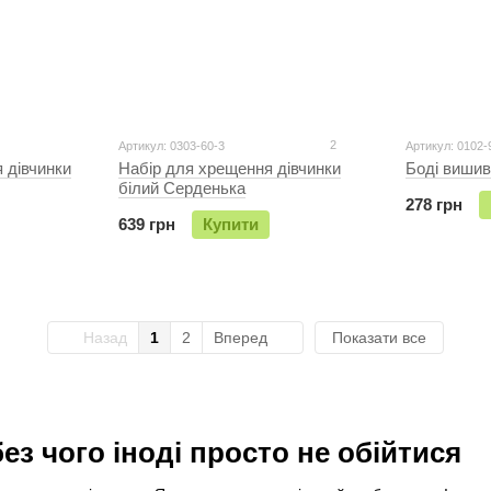
2
Артикул: 0303-60-3
Артикул: 0102-
 дівчинки
Набір для хрещення дiвчинки
Бодi вишив
бiлий Серденька
278 грн
639 грн
Купити
Назад
1
2
Вперед
Показати все
ез чого іноді просто не обійтися