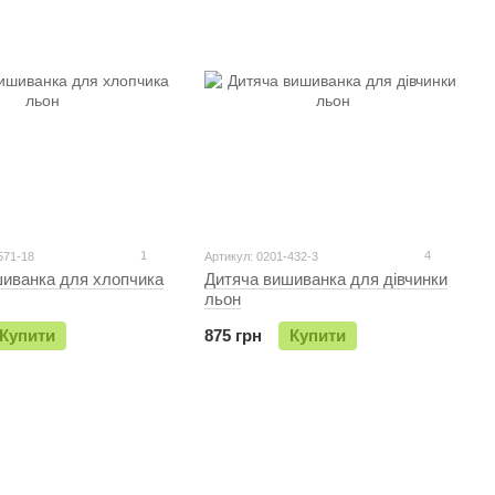
1
4
571-18
Артикул: 0201-432-3
шиванка для хлопчика
Дитяча вишиванка для дівчинки
льон
Купити
875 грн
Купити