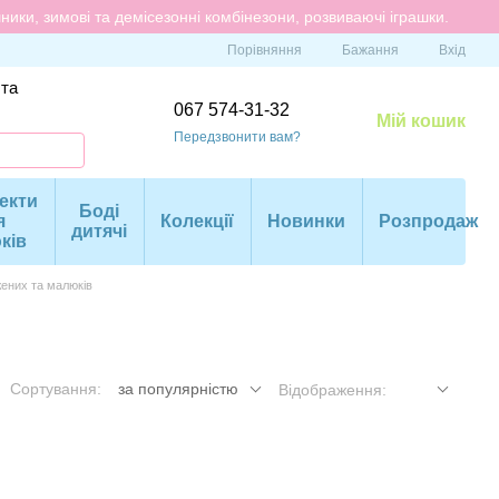
ики, зимові та демісезонні комбінезони, розвиваючі іграшки.
Порівняння
Бажання
Вхід
 та
067 574-31-32
Мій кошик
Передзвонити вам?
екти
Боді
я
Колекції
Новинки
Розпродаж
дитячі
ків
ених та малюків
Сортування:
за популярністю
Відображення: