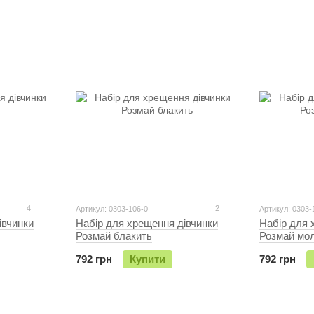
4
2
Артикул: 0303-106-0
Артикул: 0303-
iвчинки
Набір для хрещення дiвчинки
Набір для 
Розмай блакить
Розмай мо
792 грн
Купити
792 грн