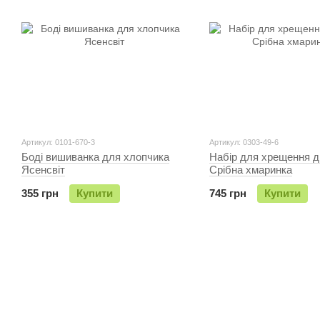
Артикул: 0101-670-3
Артикул: 0303-49-6
Боді вишиванка для хлопчика
Набір для хрещення д
Ясенсвіт
Срiбна хмаринка
355 грн
Купити
745 грн
Купити