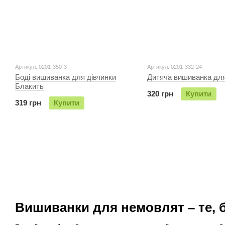
Артикул: 0201-350-3
Артикул: 0201-332-24
Бодi вишиванка для дiвчинки
Дитяча вишиванка для
Блакить
320 грн
Купити
319 грн
Купити
Вишиванки для немовлят – те, б