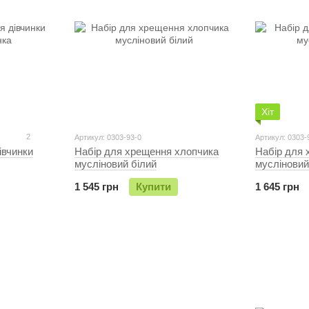
Хіт
2
Артикул: 0303-93-0
Артикул: 0303-
iвчинки
Набір для хрещення хлопчика
Набір для 
мусліновий білий
мусліновий
1 545 грн
Купити
1 645 грн