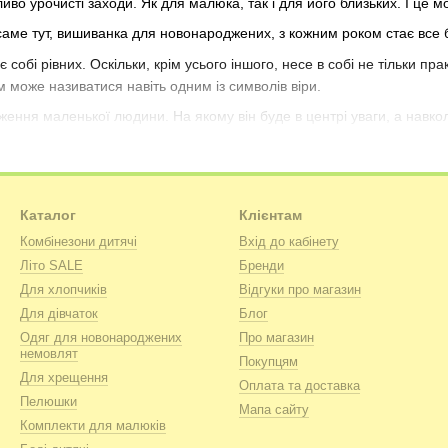
о урочисті заходи. Як для малюка, так і для його близьких. І це мож
о саме тут, вишиванка для новонароджених, з кожним роком стає все 
бі рівних. Оскільки, крім усього іншого, несе в собі не тільки пра
 може називатися навіть одним із символів віри.
ження маленької людини. На якому він буде в центрі уваги, а навкол
та дитяча вишиванка на дівчинку, гідна будь-якої, наймолодшої модн
що можна купити вишиванку для малюків просто для того, щоб вона
еся, приводів для того, щоб поповнити гардероб малюка подібною об
Каталог
Клієнтам
обов'язково зможете вибрати щось на свій смак. Будь то вишиванка д
Комбінезони дитячі
Вхід до кабінету
Літо SALE
Бренди
Для хлопчиків
Відгуки про магазин
Для дівчаток
Блог
ят?
Одяг для новонароджених
Про магазин
немовлят
. Це ще й свого роду оберіг. Адже здавна вишиті візерунки та хрес
Покупцям
оєднанням таких елементів декору. Бо вишиванка дитяча, так само,
Для хрещення
Оплата та доставка
сті і сьогодні. Тому, чому б не подумати про те, щоб подарувати сво
Пелюшки
Мапа сайту
 новина. А саме в тому, що кожна вишиванка для малюків купити як
Комплекти для малюків
коління, та досягнень сучасної текстильної промисловості. Адже ті