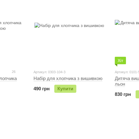
Хіт
26
Артикул: 0303-104-3
Артикул: 0101-
лопчика
Набір для хлопчика з вишивкою
Дитяча ви
льон
490 грн
Купити
830 грн