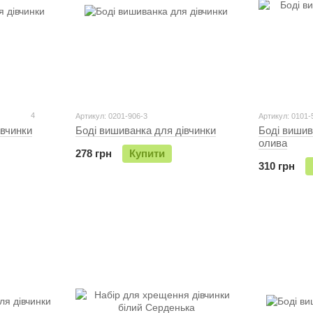
4
Артикул: 0201-906-3
Артикул: 0101-
івчинки
Бодi вишиванка для дiвчинки
Бодi вишив
олива
278 грн
Купити
310 грн