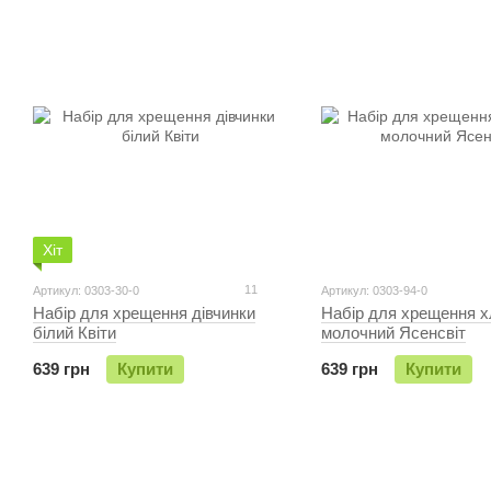
Хіт
11
Артикул: 0303-30-0
Артикул: 0303-94-0
Набір для хрещення дiвчинки
Набір для хрещення х
бiлий Квiти
молочний Ясенсвіт
639 грн
Купити
639 грн
Купити