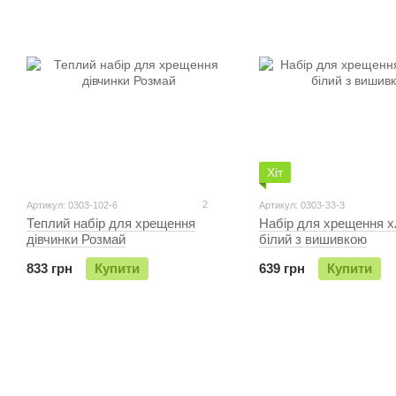
Хіт
2
Артикул: 0303-102-6
Артикул: 0303-33-3
Теплий набір для хрещення
Набір для хрещення х
дiвчинки Розмай
білий з вишивкою
833 грн
Купити
639 грн
Купити