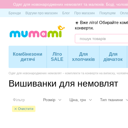
Перейти до основного контенту
Одяг для новонароджених немовлят та малюків. Боді, чоловіч
Бренди
Відгуки про магазин
Блог
Про магазин
Покупцям
Опла
☀️ Вже літо! Обирайте комб
конверти.
Комбінезони
Літо
Для
Для
дитячі
SALE
хлопчиків
дівчаток
Одяг для новонароджених немовлят – комплекти та конверти на виписку, чоловіч
Вишиванки для немовлят
Фільтр
Розмір
Ціна, грн
Тип тканини
Очистити