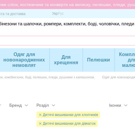
ки сліпи, костюмчики та конверти на виписку, пелюшки, пледи, рушн
Укр
Рус
та та доставка
інезони та шапочки, ромпери, комплекти, боді, чоловічки, пледи
Одяг для
Компл
Для
новонароджених
Пелюшки
дл
хрещення
немовлят
малю
ки, комбінезони, боді, пелюшки, пледи, рушники з капюшоном.
Одяг для новонародж
Бренд
Розділ
Іконки
Дитячі вишиванки для хлопчиків
Дитячі вишиванки для дівчаток