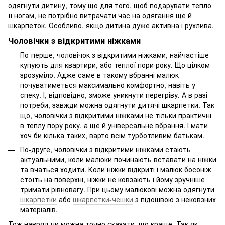
одягнути дитину, тому що для того, щоб подарувати тепло
її ногам, не потрібно витрачати час на одягання ще й
шкарпеток. Особливо, якщо дитина дуже активна і рухлива.
Чоловічки з відкритими ніжками
По-перше, чоловічок з відкритими ніжками, найчастіше
купують для квартири, або теплої пори року. Що цілком
зрозуміло. Адже саме в такому вбранні малюк
почуватиметься максимально комфортно, навіть у
спеку. І, відповідно, зможе уникнути перегріву. А в разі
потреби, завжди можна одягнути дитячі шкарпетки. Так
що, чоловічки з відкритими ніжками не тільки практичні
в теплу пору року, а ще й універсальне вбрання. І мати
хоч би кілька таких, варто всім турботливим батькам.
По-друге, чоловічки з відкритими ніжками стають
актуальними, коли малюки починають вставати на ніжки
та вчаться ходити. Коли ніжки відкриті і малюк босоніж
стоїть на поверхні, ніжки не ковзають і йому зручніше
тримати рівновагу. При цьому малюкові можна одягнути
шкарпетки
або
шкарпетки-чешки
з підошвою з нековзних
матеріалів.
Тож навряд чи можна точно сказати, що краще. Так як