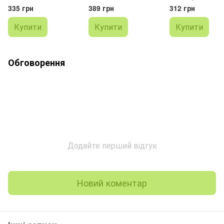
Котики
Овечки
335 грн
389 грн
312 грн
Купити
Купити
Купити
Обговорення
Додайте перший відгук
Новий коментар