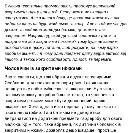
Сучасна текстильна промисловість пропонує величезний
асортимент одягу для дітей. Серед якого не складно і
заплутатися. Але з іншого боку, це дозволяє кожному з нас
вибрати щось на будь-який смак та колір. Але в той же час для
деяких, а особливо молодих батьків, це може стати
завданням. Наприклад, який дитячий чоловічок купити, з
відкритими або закритими ніжками? Тому буде не зайвим
розібратися в цьому питанні, щоб розуміти, на чому варто
зробити акцент. І в чому один предмет одягу відрізняється від
іншого, а також його особливості, гідності та переваги.
Чоловічки із закритими ніжками
Варто сказати, що такі вбрання є дуже популярними.
Особливо, для прохолодної пори року. Так як вдало
поєднують у собі комбінезон та шкарпетки. Ну а якщо
вашому малюку потрібно більше тепла, то чоловічок з
закритими ніжками може бути доповнений парою
шкарпеток. Хоча одна з його переваг у тому, що часто
цього не потрібно. Та й батькам не доведеться
витрачатися на додаткові предмети гардеробу для свого
малюка. Крім того, таке вбрання, як дитячий чоловічок із
закритими ніжками, дозволяє дещо швидше і простіше