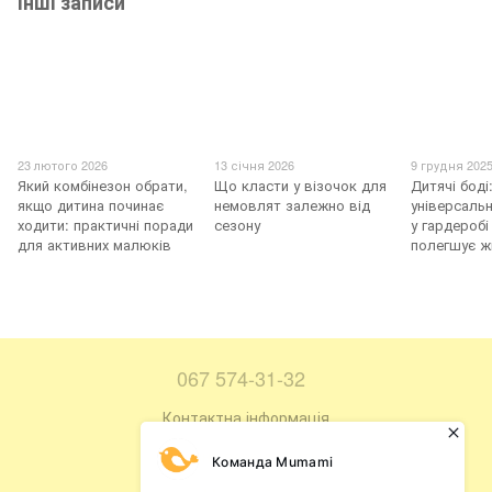
Інші записи
23 лютого 2026
13 січня 2026
9 грудня 202
Який комбінезон обрати,
Що класти у візочок для
Дитячі боді
якщо дитина починає
немовлят залежно від
універсаль
ходити: практичні поради
сезону
у гардеробі
для активних малюків
полегшує ж
067 574-31-32
Контактна інформація
Повна версія сайту