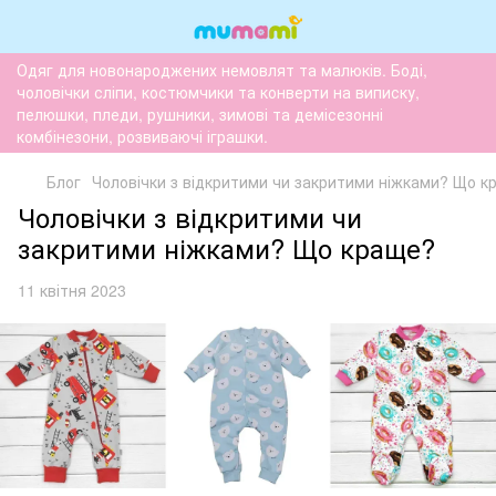
Одяг для новонароджених немовлят та малюків. Боді,
чоловічки сліпи, костюмчики та конверти на виписку,
пелюшки, пледи, рушники, зимові та демісезонні
комбінезони, розвиваючі іграшки.
Блог
Чоловічки з відкритими чи закритими ніжками? Що к
Чоловічки з відкритими чи
закритими ніжками? Що краще?
11 квітня 2023