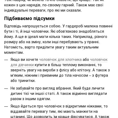
кожен з цих нарядів, по-своєму гарний. Також має свої
індивідуальні переваги, про які ми сказали.
Підбиваємо підсумки
Відповідь напрошується собою. У гардеробі малюка повинні
бути і ті, й інші чоловічки. Які обов'язково знадобляться
йому. А ще в ідеалі мати кілька таких. Наприклад, різного
розміру або на зміну, коли інші перебувають у пранні.
Натомість, варто приділити увагу таким актуальним
моментам.
Якщо ви хочете
чоловічок для хлопчика
або
чоловічок
для дівчинки
купити в більш теплому виконанні, то
зверніть увагу на вироби з флісу або кпітону. А також з
м'яким, ніжним і приємним до тіла начосом – з футера
або тринитки.
Не забувайте про вигляд вбрання. Який буде личити
дитині тієї чи іншої статі. А також відмінно виглядати
разом з іншим одягом.
Якщо йдеться про чоловічок з відкритими ніжками, то
віддавайте перевагу тим, які мають манжети на
штанині. Що дозволить їм краще фіксуватися. А також