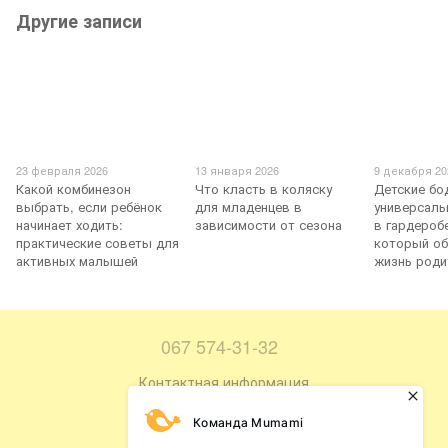
Другие записи
23 февраля 2026
13 января 2026
9 декабря 20
Какой комбинезон
Что класть в коляску
Детские бо
выбрать, если ребёнок
для младенцев в
универсаль
начинает ходить:
зависимости от сезона
в гардероб
практические советы для
который об
активных малышей
жизнь роди
067 574-31-32
Контактная информация
Полная версия сайта