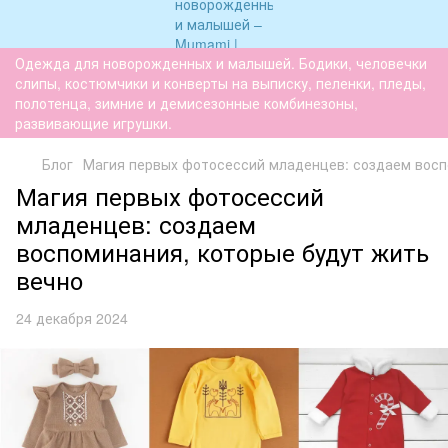
Одежда для новорожденных и малышей. Бодики, человечки
слипы, костюмчики и конверты на выписку, пеленки, пледы,
полотенца, зимние и демисезонные комбинезоны,
развивающие игрушки.
Блог
Магия первых фотосессий младенцев: создаем восп
Магия первых фотосессий
младенцев: создаем
воспоминания, которые будут жить
вечно
24 декабря 2024