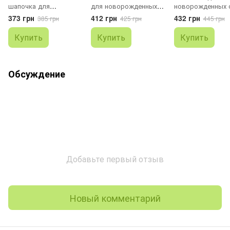
шапочка для
для новорожденных
новорожденных 
новорожденных с
Рисочки
боди Звездочки
373 грн
412 грн
432 грн
385 грн
425 грн
445 грн
машинками
Купить
Купить
Купить
Обсуждение
Добавьте первый отзыв
Новый комментарий