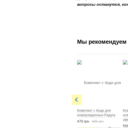
вопросы останутся, ко
Мы рекомендуем
Комплект с боди для
Ко
новорожденных Радуга
но
зв
470 грн
485 грн
558