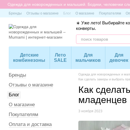
Перейти к основному контенту
Одежда для новорожденных и малышей. Бодики, человечки сли
Бренды
Отзывы о магазине
Блог
О магазине
Покупателям
Оп
☀️ Уже лето! Выбирайте к
конверты.
Детские
Лето
Для
Для
комбинезоны
SALE
мальчиков
девочек
Бренды
Одежда для новорожденных и малы
Как сделать замеры и выбрать п
Отзывы о магазине
Как сделат
Блог
младенцев
О магазине
3 ноября 2023
Покупателям
Оплата и доставка