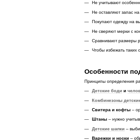
Не учитывают особенн
Не оставляют запас на
Покупают одежду на вы
Не сверяют мерки с ко
Сравнивают размеры ра
Чтобы избежать таких 
Особенности по
Принципы определения раз
Детские боди
и
чело
Комбинезоны детски
Свитера и кофты
– ор
Штаны
– нужно учитыва
Детские шапки
– выби
Варежки и носки
– об