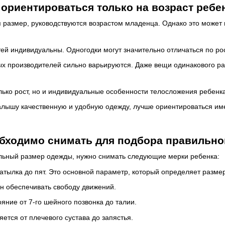
 ориентироваться только на возраст ребе
 размер, руководствуются возрастом младенца. Однако это может п
тей индивидуальны. Одногодки могут значительно отличаться по рос
х производителей сильно варьируются. Даже вещи одинакового ра
лько рост, но и индивидуальные особенности телосложения ребенка 
алышу качественную и удобную одежду, лучше ориентироваться име
обходимо снимать для подбора правильно
льный размер одежды, нужно снимать следующие мерки ребенка:
затылка до пят. Это основной параметр, который определяет разме
н обеспечивать свободу движений.
яние от 7-го шейного позвонка до талии.
ется от плечевого сустава до запястья.