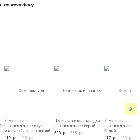
и по телефону.
Комплект для
Человечек и шапочка для
Комплект для
й в
новорожденных ажур
новорожденных серый
новорожденных с б
молочный с распашонкой
белый
538 грн
555 грн
412 грн
425 грн
417 грн
430 грн