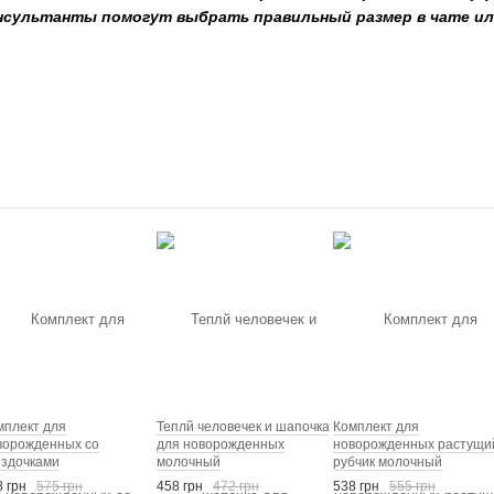
нсультанты помогут выбрать правильный размер в чате ил
мплект для
Теплй человечек и шапочка
Комплект для
ворожденных со
для новорожденных
новорожденных растущи
ездочками
молочный
рубчик молочный
 грн
575 грн
458 грн
472 грн
538 грн
555 грн