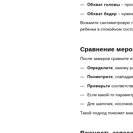
Обхват головы
– прох
Обхват бедер
– нужен 
Возьмите сантиметровую л
ребенка в спокойном сост
Сравнение мерок
После замеров сравните и
Определите
, какому 
Посмотрите
, совпада
Проверьте
соответств
Если какой-то парамет
Для шапочек, носочков
Такой подход поможет мак
Важность запаса