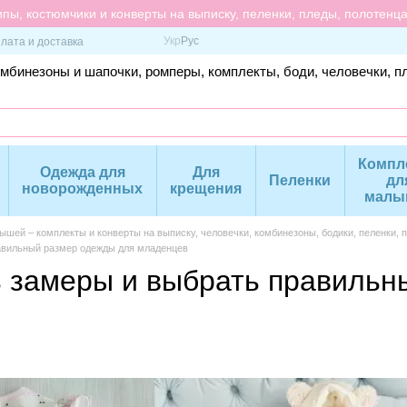
пы, костюмчики и конверты на выписку, пеленки, пледы, полотенц
Укр
Рус
лата и доставка
омбинезоны и шапочки, ромперы, комплекты, боди, человечки, п
Компл
Одежда для
Для
Пеленки
дл
новорожденных
крещения
малы
шей – комплекты и конверты на выписку, человечки, комбинезоны, бодики, пеленки, 
равильный размер одежды для младенцев
ь замеры и выбрать правильн