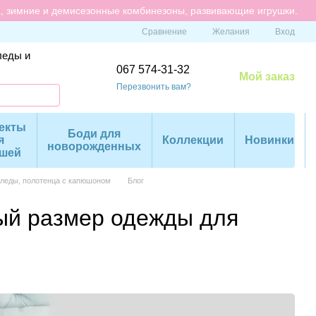
а, зимние и демисезонные комбинезоны, развивающие игрушки.
Сравнение
Желания
Вход
леды и
067 574-31-32
Мой заказ
Перезвонить вам?
екты
Боди для
я
Коллекции
Новинки
новорожденных
шей
пледы, полотенца с капюшоном
Блог
ый размер одежды для