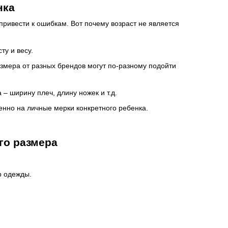
нка
ривести к ошибкам. Вот почему возраст не является
ту и весу.
змера от разных брендов могут по-разному подойти
– ширину плеч, длину ножек и т.д.
нно на личные мерки конкретного ребенка.
го размера
р одежды.