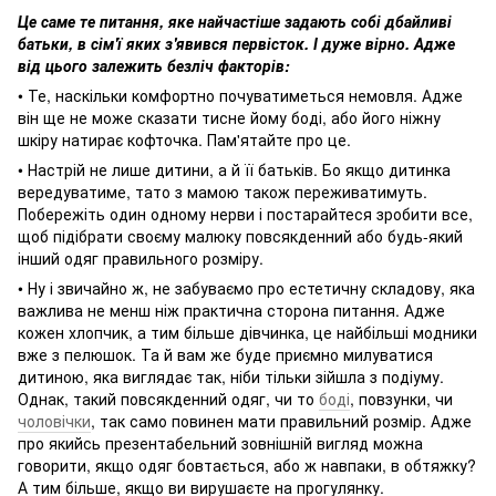
Це саме те питання, яке найчастіше задають собі дбайливі
батьки, в сім'ї яких з'явився первісток. І дуже вірно. Адже
від цього залежить безліч факторів:
• Те, наскільки комфортно почуватиметься немовля. Адже
він ще не може сказати тисне йому боді, або його ніжну
шкіру натирає кофточка. Пам'ятайте про це.
• Настрій не лише дитини, а й її батьків. Бо якщо дитинка
вередуватиме, тато з мамою також переживатимуть.
Побережіть один одному нерви і постарайтеся зробити все,
щоб підібрати своєму малюку повсякденний або будь-який
інший одяг правильного розміру.
• Ну і звичайно ж, не забуваємо про естетичну складову, яка
важлива не менш ніж практична сторона питання. Адже
кожен хлопчик, а тим більше дівчинка, це найбільші модники
вже з пелюшок. Та й вам же буде приємно милуватися
дитиною, яка виглядає так, ніби тільки зійшла з подіуму.
Однак, такий повсякденний одяг, чи то
боді
, повзунки, чи
чоловічки
, так само повинен мати правильний розмір. Адже
про якийсь презентабельний зовнішній вигляд можна
говорити, якщо одяг бовтається, або ж навпаки, в обтяжку?
А тим більше, якщо ви вирушаєте на прогулянку.