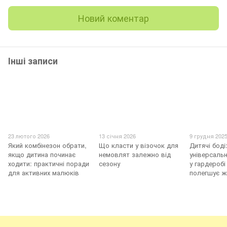
Новий коментар
Інші записи
23 лютого 2026
13 січня 2026
9 грудня 202
Який комбінезон обрати,
Що класти у візочок для
Дитячі боді
якщо дитина починає
немовлят залежно від
універсаль
ходити: практичні поради
сезону
у гардеробі
для активних малюків
полегшує ж