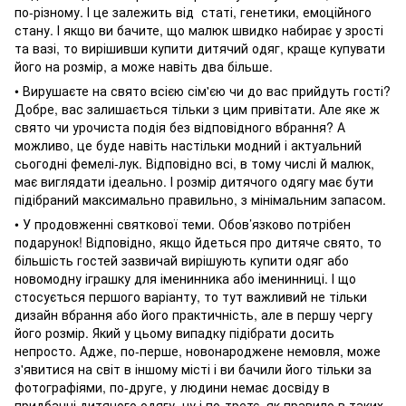
по-різному. І це залежить від статі, генетики, емоційного
стану. І якщо ви бачите, що малюк швидко набирає у зрості
та вазі, то вирішивши купити дитячий одяг, краще купувати
його на розмір, а може навіть два більше.
• Вирушаєте на свято всією сім'єю чи до вас прийдуть гості?
Добре, вас залишається тільки з цим привітати. Але яке ж
свято чи урочиста подія без відповідного вбрання? А
можливо, це буде навіть настільки модний і актуальний
сьогодні фемелі-лук. Відповідно всі, в тому числі й малюк,
має виглядати ідеально. І розмір дитячого одягу має бути
підібраний максимально правильно, з мінімальним запасом.
• У продовженні святкової теми. Обов’язково потрібен
подарунок! Відповідно, якщо йдеться про дитяче свято, то
більшість гостей зазвичай вирішують купити одяг або
новомодну іграшку для іменинника або іменинниці. І що
стосується першого варіанту, то тут важливий не тільки
дизайн вбрання або його практичність, але в першу чергу
його розмір. Який у цьому випадку підібрати досить
непросто. Адже, по-перше, новонароджене немовля, може
з'явитися на світ в іншому місті і ви бачили його тільки за
фотографіями, по-друге, у людини немає досвіду в
придбанні дитячого одягу, ну і по-третє, як правило в таких