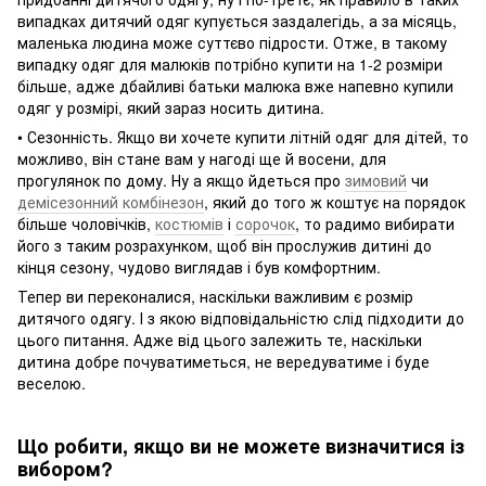
випадках дитячий одяг купується заздалегідь, а за місяць,
маленька людина може суттєво підрости. Отже, в такому
випадку одяг для малюків потрібно купити на 1-2 розміри
більше, адже дбайливі батьки малюка вже напевно купили
одяг у розмірі, який зараз носить дитина.
• Сезонність. Якщо ви хочете купити літній одяг для дітей, то
можливо, він стане вам у нагоді ще й восени, для
прогулянок по дому. Ну а якщо йдеться про
зимовий
чи
демісезонний комбінезон
, який до того ж коштує на порядок
більше чоловічків,
костюмів
і
сорочок
, то радимо вибирати
його з таким розрахунком, щоб він прослужив дитині до
кінця сезону, чудово виглядав і був комфортним.
Тепер ви переконалися, наскільки важливим є розмір
дитячого одягу. І з якою відповідальністю слід підходити до
цього питання. Адже від цього залежить те, наскільки
дитина добре почуватиметься, не вередуватиме і буде
веселою.
Що робити, якщо ви не можете визначитися із
вибором?