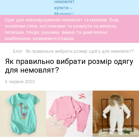
Одяг для новонароджених немовлят та малюків. Боді,
чоловічки сліпи, костюмчики та конверти на виписку,
пелюшки, пледи, рушники, зимові та демісезонні
комбінезони, розвиваючі іграшки.
Блог
Як правильно вибрати розмір одягу для немовлят?
Як правильно вибрати розмір одягу
для немовлят?
6 червня 2023