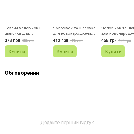
Теплий чоловічок і
Чоловічок та шапочка
Чоловічок та ша
шапочка для
для новонароджених
для новонародж
новонароджених з
Рисочки
Квіточки
373 грн
412 грн
458 грн
385 грн
425 грн
472 грн
машинками
Купити
Купити
Купити
Обговорення
Додайте перший відгук