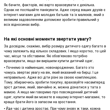
Як бачите, факторів, які варто враховувати є декілька.
Однак не поспішайте панікувати. Адже серед ваших друзів є
інтернет-магазин для молодих батьків та їх малюків, який з
великим задоволенням допоможе зробити правильний у
всіх відносинах вибір.
На які основні моменти звертати увагу?
За досвідом, скажімо, вибір розміру дитячого одягу багато в
чому залежить від кількох складових. І якщо коротко, то цей
час, місце та обставини. Які обов'язково потрібно
враховувати, якщо ви вирішили купити дитячий одяг.
• Почнемо із найменших, новонароджених. Багато хто
чомусь звертає увагу на вік, який вказаний на бирці. І це
неправильно. Адже всі діти різні за своєю комплекцією.
Тому, збираючись зробити покупку, враховуйте насамперед
зріст дитини, який, звичайно ж, можна дізнатися у тата з
мамою. А якщо ми говоримо про повсякденний дитячий
одяг, купити який ви можете в нашому інтернет-магазині, то
краще брати його із запасом на зростання.
• Йде час і дитина зростає. При чому знову ж таки, кожна