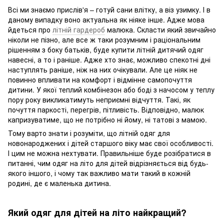
Всі ми знаємо прислів'я – готуй сани влітку, а віз узимку. І в
даному випадку воно актуальна як ніяке інше. Адже мова
йдеться про
літній гардероб
малюка. Скласти який звичайно
ніколи не пізно, але все ж таки розумним і раціональним
рішенням з боку батьків, буде купити літній дитячий одяг
навесні, а то і раніше. Адже хто знає, можливо спекотні дні
наступлять раніше, ніж на них очікували. Але це ніяк не
повинно впливати на комфорт і відмінне самопочуття
дитини. У якої теплий комбінезон або боді з начосом у теплу
пору року викликатимуть неприємні відчуття. Такі, як
почуття паркості, перегрів, пітливість. Відповідно, малюк
капризуватиме, що не потрібно ні йому, ні татові з мамою.
Тому варто знати і розуміти, що літній одяг для
новонароджених і дітей старшого віку має свої особливості.
І цим не можна нехтувати. Правильніше буде розібратися в
питанні, чим одяг на літо для дітей відрізняється від будь-
якого іншого, і чому так важливо мати такий в кожній
родині, де є маленька дитина.
Який одяг для дітей на літо найкращий?