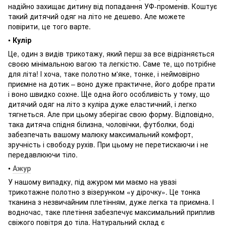
надійно захищає дитину від попадання УФ-променів. Коштує
такий дитячий одяг на літо не дешево. Але можете
повірити, це того варте.
•
Кулір
Це, один з видів трикотажу, який перш за все відрізняється
своєю мінімальною вагою та легкістю. Саме те, що потрібне
для літа! І хоча, таке полотно м'яке, тонке, і неймовірно
приємне на дотик – воно дуже практичне, його добре прати
і воно швидко сохне. Ще одна його особливість у тому, що
дитячий одяг на літо з куліра дуже еластичний, і легко
тягнеться. Але при цьому зберігає свою форму. Відповідно,
така дитяча спідня білизна, чоловічки, футболки, боді
забезпечать вашому малюку максимальний комфорт,
зручність і свободу рухів. При цьому не перетискаючи і не
передавлюючи тіло.
•
Ажур
У нашому випадку, під ажуром ми маємо на увазі
трикотажне полотно з візерунком «у дірочку». Це тонка
тканина з незвичайним плетінням, дуже легка та приємна. І
водночас, таке плетіння забезпечує максимальний приплив
свіжого повітря до тіла. Натуральний склад є