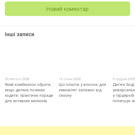
Новий коментар
Інші записи
23 лютого 2026
13 січня 2026
9 грудня 202
Який комбінезон обрати,
Що класти у візочок для
Дитячі боді
якщо дитина починає
немовлят залежно від
універсаль
ходити: практичні поради
сезону
у гардеробі
для активних малюків
полегшує ж