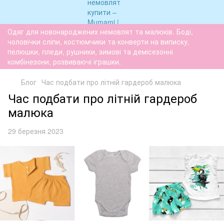
Одяг для новонароджених немовлят та малюків. Боді,
чоловічки сліпи, костюмчики та конверти на виписку,
пелюшки, пледи, рушники, зимові та демісезонні
комбінезони, розвиваючі іграшки.
Блог
Час подбати про літній гардероб малюка
Час подбати про літній гардероб
малюка
29 березня 2023