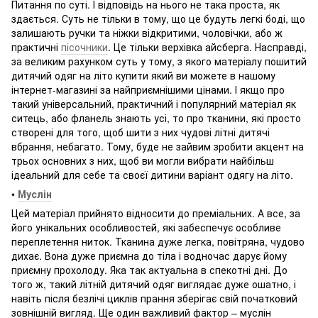
Питання по суті. І відповідь на нього не така проста, як
здається. Суть не тільки в тому, що це будуть легкі боді, що
залишають ручки та ніжки відкритими, чоловічки, або ж
практичні
пісочники
. Це тільки верхівка айсберга. Насправді,
за великим рахунком суть у тому, з якого матеріалу пошитий
дитячий одяг на літо купити який ви можете в нашому
інтернет-магазині за найприємнішими цінами. І якщо про
такий універсальний, практичний і популярний матеріал як
ситець, або фланель знають усі, то про тканини, які просто
створені для того, щоб шити з них чудові літні дитячі
вбрання, небагато. Тому, буде не зайвим зробити акцент на
трьох основних з них, щоб ви могли вибрати найбільш
ідеальний для себе та своєї дитини варіант одягу на літо.
•
Муслін
Цей матеріал прийнято відносити до преміальних. А все, за
його унікальних особливостей, які забеспечує особливе
переплетення ниток. Тканина дуже легка, повітряна, чудово
дихає. Вона дуже приємна до тіла і водночас дарує йому
приємну прохолоду. Яка так актуальна в спекотні дні. До
того ж, такий літній дитячий одяг виглядає дуже ошатно, і
навіть після безлічі циклів прання зберігає свій початковий
зовнішній вигляд. Ще один важливий фактор – муслін