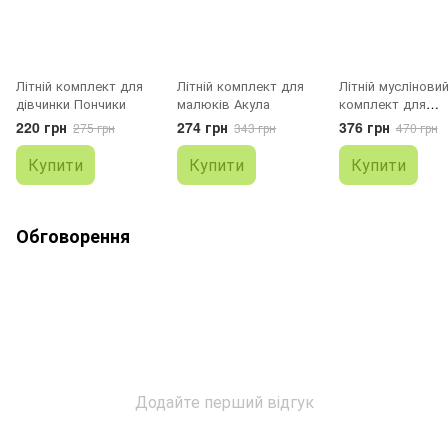
Літній комплект для
Літній комплект для
Літній муслiнови
дівчинки Пончики
малюків Акула
комплект для
хлопчика сірий
220 грн
274 грн
376 грн
275 грн
343 грн
470 грн
Купити
Купити
Купити
Обговорення
Додайте перший відгук