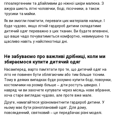
гіпоалергенним та дбайливим до ніжної шкіри малюка. З
ажура шиють літні чоловічки, боді, пісочники, а також
трусики та майки.
Як ви змогли помітити, переваги цих матеріалів налице. І
буде чудово, якщо літній гардероб дитини складатиме
дитячий одяг переважно з цих тканин. Ви будете впевнені,
що ваше чадо почуватиметься комфортно, невимушено та
щасливо навіть у найспекотніші дні.
Не забуваємо про важливі дрібниці, коли ми
збираємося купити дитячий одяг
Насамперед, варто пам'ятати про те, що дитячий одяг на
літо не повинен бути облягаючим або тим більше тісним.
Тому в деяких випадках буде розумно купити боді, повзунки,
костюмчики на розмір більше – діти ростуть швидко. І
навряд чи ви захочете купувати через місяць нове вбрання,
хоча старе виглядає чудово, але проте вже мале.
Друге, намагайтеся урізноманітнити гардероб дитини. У
ньому має бути різноплановий одяг. Для дому,
повсякденний, святковий – це передбачає різні моделі.